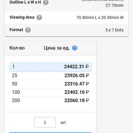
Outline L x W x H
27.70mm
Viewing Area
70.80mm L x 20.90mm W
Format
5 x 7 Dots
Цена за ед.
Кол-во
1
24422.31
₽
25
23926.05
₽
50
23316.47
₽
100
22402.10
₽
200
22060.18
₽
шт.