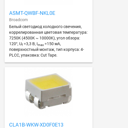
ASMT-QWBF-NKL0E
Broadcom
Белый светодиод холодного свечения,
коррелированная цветовая температура:
7250K (4500K ~ 10000K), угол обзора:
120°, U
=3,3 В, I
=150 мА,
f
max
поверхностный монтаж, тип корпуса: 4-
PLCC, упаковка: Cut Tape.
CLA1B-WKW-XD0F0E13