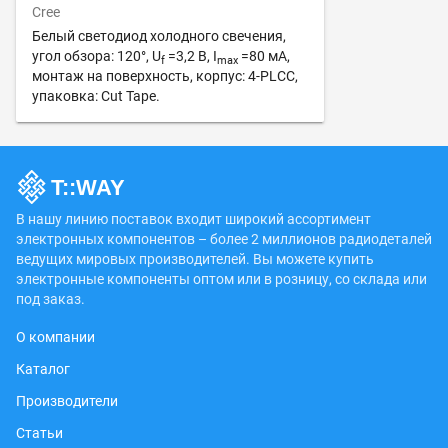
Cree
Белый светодиод холодного свечения,
угол обзора: 120°, U
=3,2 В, I
=80 мА,
f
max
монтаж на поверхность, корпус: 4-PLCC,
упаковка: Cut Tape.
В нашу линию поставок входит широкий ассортимент
электронных компонентов – более 2 миллионов радиодеталей
ведущих мировых производителей. Вы можете купить
электронные компоненты оптом или в розницу, со склада или
под заказ.
О компании
Каталог
Производители
Статьи