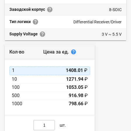
Заводской корпус
8-SOIC
Тип логики
Differential Receiver/Driver
Supply Voltage
3 V ~ 5.5 V
Цена за ед.
Кол-во
1
1408.01
₽
10
1271.94
₽
100
1053.05
₽
500
916.98
₽
1000
798.66
₽
шт.