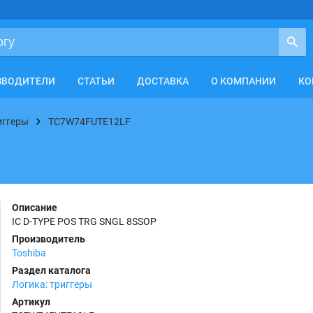
ЗВОДИТЕЛИ
СТАТЬИ
ДОСТАВКА
О КОМПАНИИ
КО
иггеры
TC7W74FUTE12LF
F
Описание
IC D-TYPE POS TRG SNGL 8SSOP
Производитель
Toshiba
Раздел каталога
Логика: триггеры
Артикул