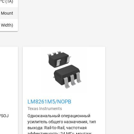
°C (TA)
e Mount
 Width)
LM8261M5/NOPB
Texas Instruments
VSOJ
Одноканальный операционный
усилитель общего назначения, тип
выхода: Rail-to-Rail, частотная
эффективность: 24 МГц, монтаж