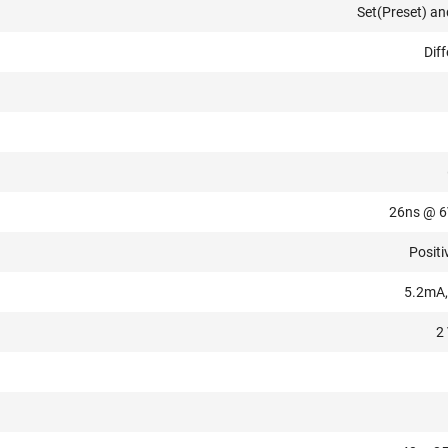
Set(Preset) an
Diff
26ns @ 6
Positi
5.2mA,
2