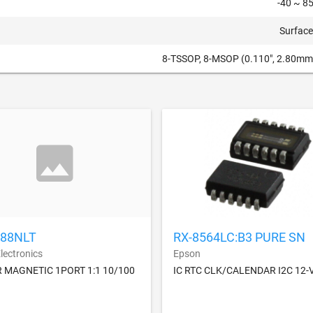
-40 ~ 85
Surfac
8-TSSOP, 8-MSOP (0.110", 2.80mm
88NLT
RX-8564LC:B3 PURE SN
lectronics
Epson
 MAGNETIC 1PORT 1:1 10/100
IC RTC CLK/CALENDAR I2C 12-