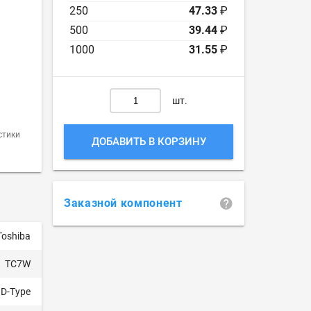
250
47.33
₽
500
39.44
₽
1000
31.55
₽
шт.
стики
ДОБАВИТЬ В КОРЗИНУ
Заказной компонент
Toshiba
TC7W
D-Type