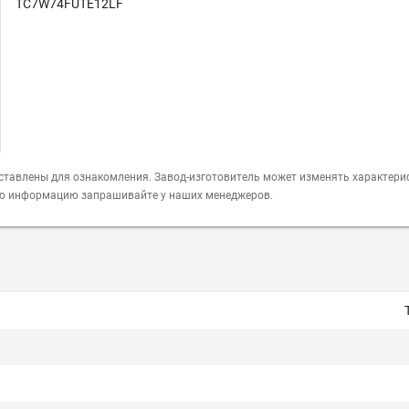
TC7W74FUTE12LF
ставлены для ознакомления. Завод-изготовитель может изменять характери
ую информацию запрашивайте у наших менеджеров.