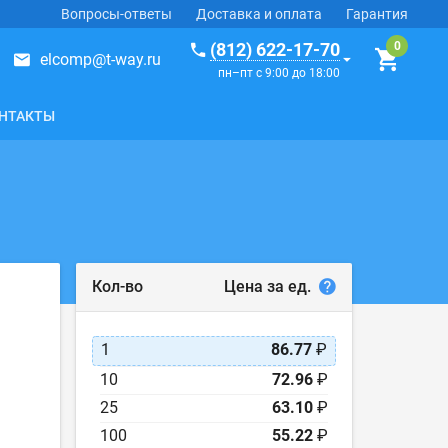
Вопросы-ответы
Доставка и оплата
Гарантия
(812) 622-17-70
elcomp@t-way.ru
пн–пт с 9:00 до 18:00
НТАКТЫ
Цена за ед.
Кол-во
1
86.77
₽
10
72.96
₽
25
63.10
₽
100
55.22
₽