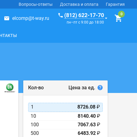
Вопросы-ответы
Доставка и оплата
Гарантия
(812) 622-17-70
elcomp@t-way.ru
пн–пт с 9:00 до 18:00
НТАКТЫ
Цена за ед.
Кол-во
1
8726.08
₽
10
8140.40
₽
100
7067.63
₽
500
6483.92
₽