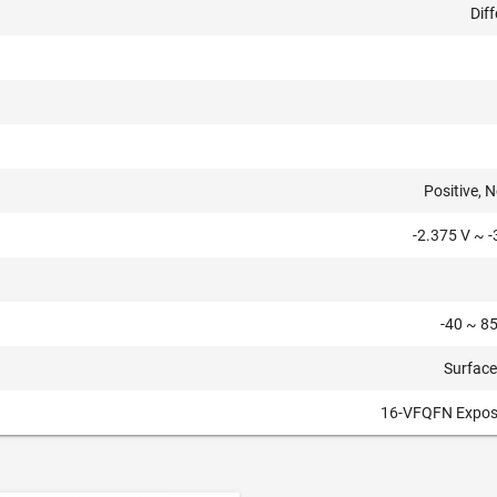
Diff
Positive, 
-2.375 V ~ -
-40 ~ 85
Surfac
16-VFQFN Expos