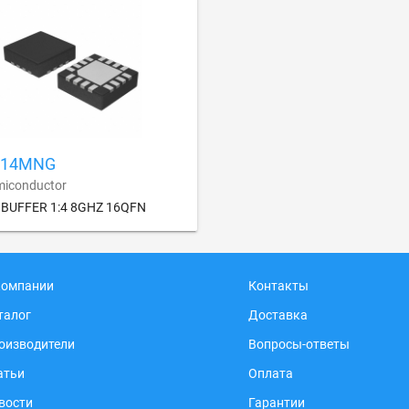
L14MNG
iconductor
 BUFFER 1:4 8GHZ 16QFN
компании
Контакты
талог
Доставка
оизводители
Вопросы-ответы
атьи
Оплата
вости
Гарантии