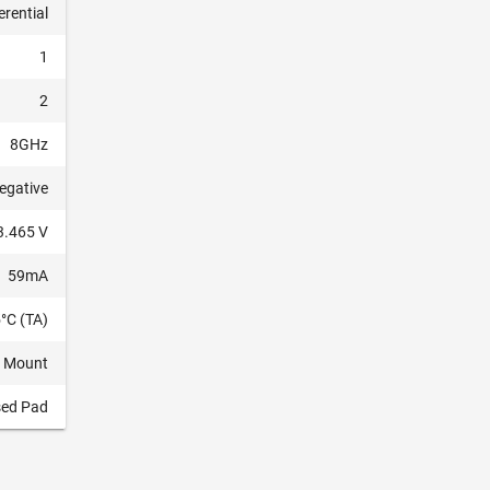
erential
1
2
8GHz
Negative
3.465 V
59mA
°C (TA)
e Mount
ed Pad