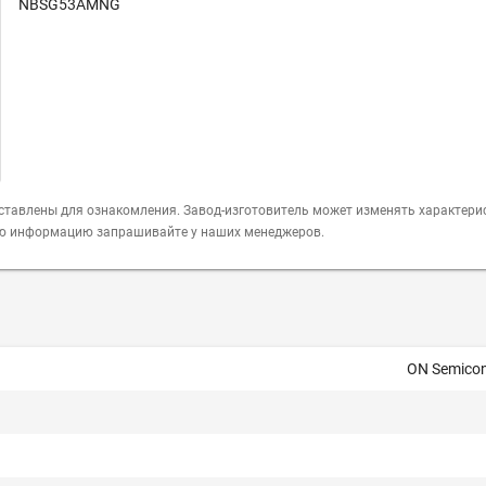
NBSG53AMNG
ставлены для ознакомления. Завод-изготовитель может изменять характери
ую информацию запрашивайте у наших менеджеров.
ON Semico