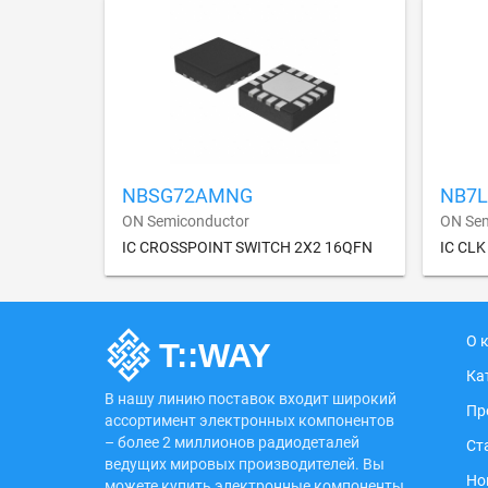
NBSG72AMNG
NB7
ON Semiconductor
ON Sem
IC CROSSPOINT SWITCH 2X2 16QFN
IC CLK
О 
Ка
В нашу линию поставок входит широкий
Пр
ассортимент электронных компонентов
– более 2 миллионов радиодеталей
Ст
ведущих мировых производителей. Вы
Но
можете купить электронные компоненты