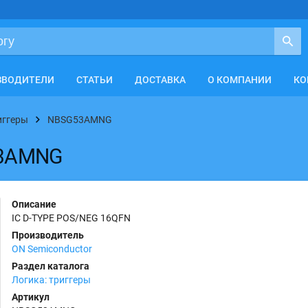
ЗВОДИТЕЛИ
СТАТЬИ
ДОСТАВКА
О КОМПАНИИ
КО
иггеры
NBSG53AMNG
53AMNG
Описание
IC D-TYPE POS/NEG 16QFN
Производитель
ON Semiconductor
Раздел каталога
Логика: триггеры
Артикул