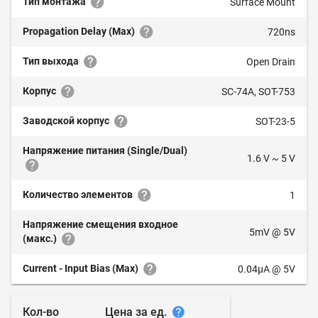
Тип монтажа
Surface Mount
Propagation Delay (Max)
720ns
Тип выхода
Open Drain
Корпус
SC-74A, SOT-753
Заводской корпус
SOT-23-5
Напряжение питания (Single/Dual)
1.6 V ~ 5 V
Количество элементов
1
Напряжение смещения входное
5mV @ 5V
(макс.)
Current - Input Bias (Max)
0.04µA @ 5V
Цена за ед.
Кол-во