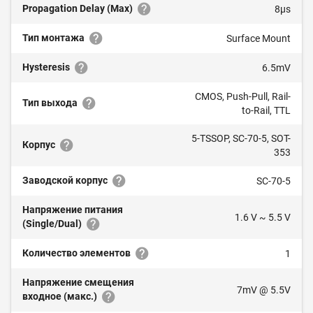
Propagation Delay (Max)
8µs
Тип монтажа
Surface Mount
Hysteresis
6.5mV
CMOS, Push-Pull, Rail-
Тип выхода
to-Rail, TTL
5-TSSOP, SC-70-5, SOT-
Корпус
353
Заводской корпус
SC-70-5
Напряжение питания
1.6 V ~ 5.5 V
(Single/Dual)
Количество элементов
1
Напряжение смещения
7mV @ 5.5V
входное (макс.)