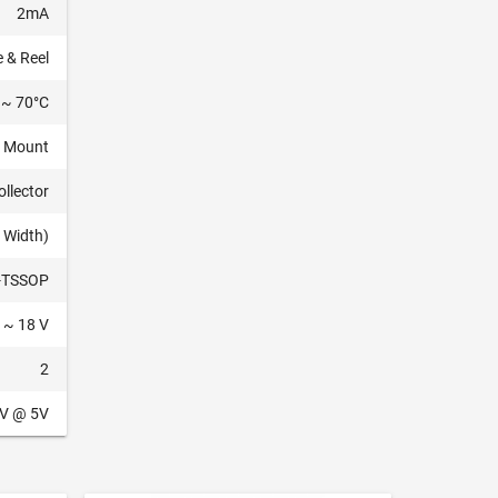
2mA
 & Reel
 ~ 70°C
e Mount
llector
 Width)
-TSSOP
V ~ 18 V
2
V @ 5V