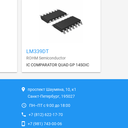
LM339DT
ROHM Semiconductor
IC COMPARATOR QUAD GP 14SOIC
проспект Шаумяна, 10, к1
Санкт-Петербург, 195027
ПН–ПТ с 9:00 до 18:00
+7 (812) 622-17-70
+7 (981) 743-00-06