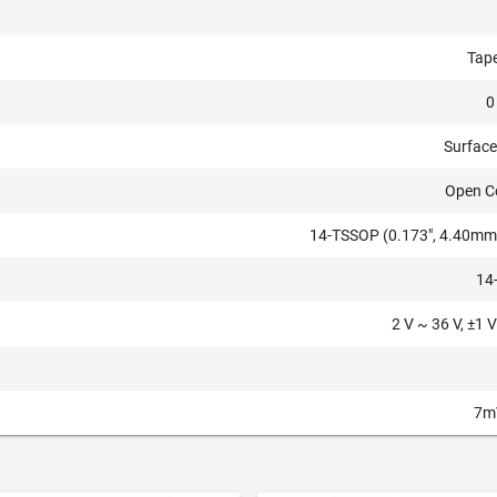
Tape
0
Surfac
Open Co
14-TSSOP (0.173", 4.40mm
14
2 V ~ 36 V, ±1 
7m