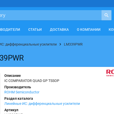
ЗВОДИТЕЛИ
СТАТЬИ
ДОСТАВКА
О КОМПАНИИ
КО
ИС: дифференциальные усилители
LM339PWR
339PWR
Описание
IC COMPARATOR QUAD GP TSSOP
Производитель
ROHM Semiconductor
Раздел каталога
Линейные ИС: дифференциальные усилители
Артикул