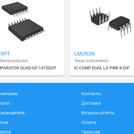
39PT
LM393N
Semiconductor
Texas Instruments
MPARATOR QUAD GP 14TSSOP
IC COMP DUAL LO PWR 8-DIP
компании
Контакты
талог
Доставка
оизводители
Вопросы-ответы
атьи
Оплата
вости
Гарантии