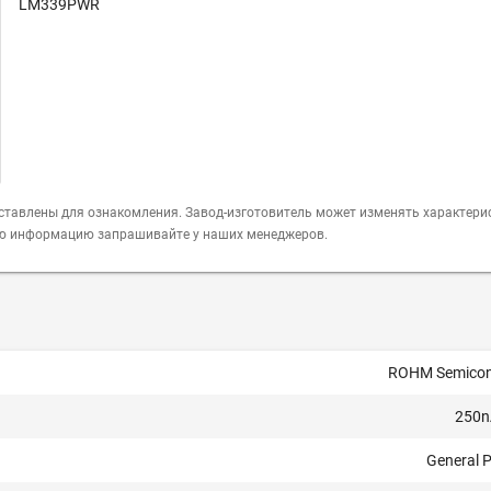
LM339PWR
ставлены для ознакомления. Завод-изготовитель может изменять характери
ую информацию запрашивайте у наших менеджеров.
ROHM Semicon
250n
General 