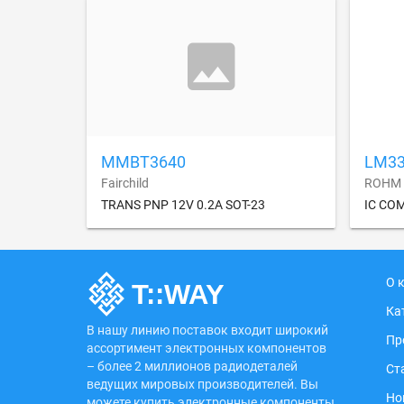
MMBT3640
LM3
Fairchild
ROHM 
TRANS PNP 12V 0.2A SOT-23
IC CO
О 
Ка
В нашу линию поставок входит широкий
Пр
ассортимент электронных компонентов
– более 2 миллионов радиодеталей
Ст
ведущих мировых производителей. Вы
Но
можете купить электронные компоненты