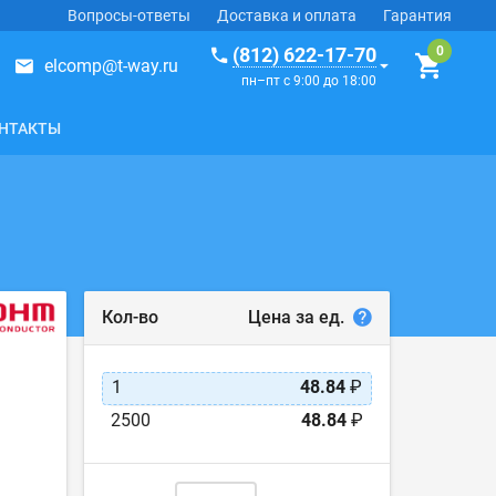
Вопросы-ответы
Доставка и оплата
Гарантия
(812) 622-17-70
elcomp@t-way.ru
пн–пт с 9:00 до 18:00
НТАКТЫ
Цена за ед.
Кол-во
1
48.84
₽
2500
48.84
₽