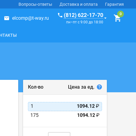
Вопросы-ответы
Доставка и оплата
Гарантия
(812) 622-17-70
elcomp@t-way.ru
пн–пт с 9:00 до 18:00
НТАКТЫ
Цена за ед.
Кол-во
1
1094.12
₽
175
1094.12
₽