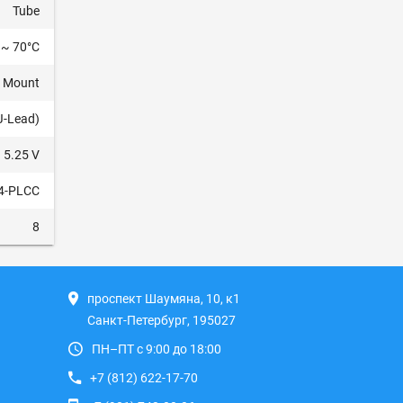
Tube
 ~ 70°C
e Mount
J-Lead)
 5.25 V
4-PLCC
8
проспект Шаумяна, 10, к1
Санкт-Петербург, 195027
ПН–ПТ с 9:00 до 18:00
+7 (812) 622-17-70