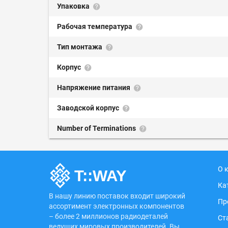
Упаковка
Рабочая температура
Тип монтажа
Корпус
Напряжение питания
Заводской корпус
Number of Terminations
О 
Ка
В нашу линию поставок входит широкий
Пр
ассортимент электронных компонентов
– более 2 миллионов радиодеталей
Ст
ведущих мировых производителей. Вы