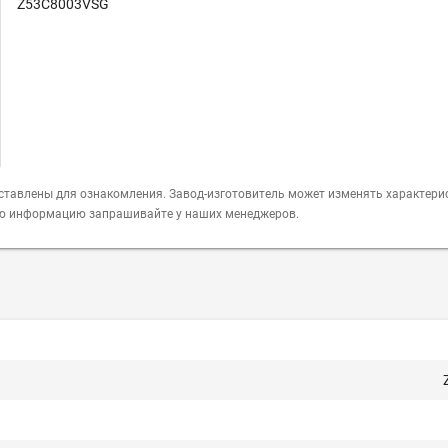
Z53C8003VSG
ставлены для ознакомления. Завод-изготовитель может изменять характери
ую информацию запрашивайте у наших менеджеров.