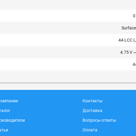
0
Surfac
44-LCC (
4.75 V ~
4
компании
Контакты
талог
Доставка
оизводители
Вопросы-ответы
атьи
Оплата