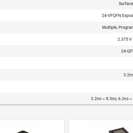
Surfac
24-VFQFN Expos
Multiple, Progr
2.375 V 
24-QF
3.2ns
3.2ns ~ 8.5ns, 6.2ns ~