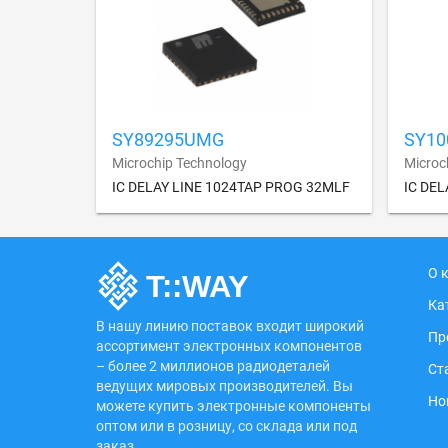
SY89295UMG
SY10
Microchip Technology
Microc
IC DELAY LINE 1024TAP PROG 32MLF
IC DE
О 
Ка
В нашу линию поставок входит широкий
Пр
ассортимент электронных компонентов
– более 2 миллионов радиодеталей
Ст
ведущих мировых производителей. Вы
Но
можете купить электронные компоненты
оптом или в розницу, со склада или под
заказ.