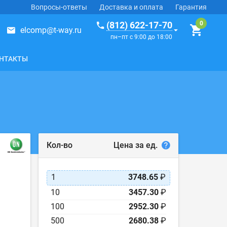
Вопросы-ответы
Доставка и оплата
Гарантия
(812) 622-17-70
elcomp@t-way.ru
пн–пт с 9:00 до 18:00
НТАКТЫ
Цена за ед.
Кол-во
1
3748.65
₽
10
3457.30
₽
100
2952.30
₽
500
2680.38
₽