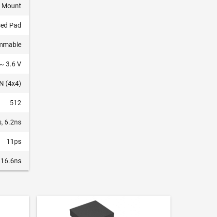
e Mount
ed Pad
ammable
~ 3.6 V
N (4x4)
512
, 6.2ns
11ps
 16.6ns