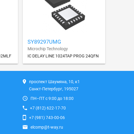
SY89297UMG
Microchip Technology
 32MLF
IC DELAY LINE 1024TAP PROG 24QFN
проспект Шаумяна, 10, к1
Санкт-Петербург, 195027
ПН–ПТ с 9:00 до 18:00
+7 (812) 622-17-70
+7 (981) 743-00-06
elcomp@t-way.ru