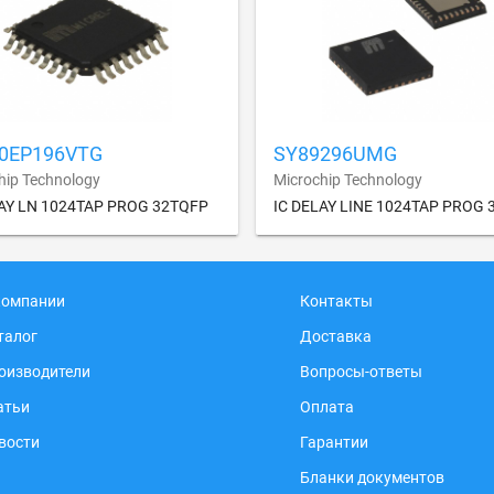
0EP196VTG
SY89296UMG
hip Technology
Microchip Technology
LAY LN 1024TAP PROG 32TQFP
IC DELAY LINE 1024TAP PROG
компании
Контакты
талог
Доставка
оизводители
Вопросы-ответы
атьи
Оплата
вости
Гарантии
Бланки документов