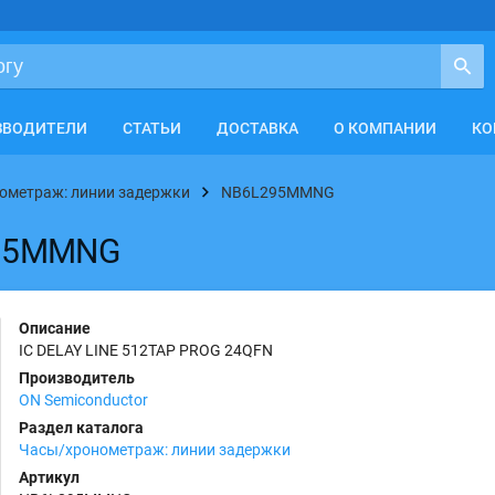
ЗВОДИТЕЛИ
СТАТЬИ
ДОСТАВКА
О КОМПАНИИ
КО
ометраж: линии задержки
NB6L295MMNG
295MMNG
Описание
IC DELAY LINE 512TAP PROG 24QFN
Производитель
ON Semiconductor
Раздел каталога
Часы/хронометраж: линии задержки
Артикул