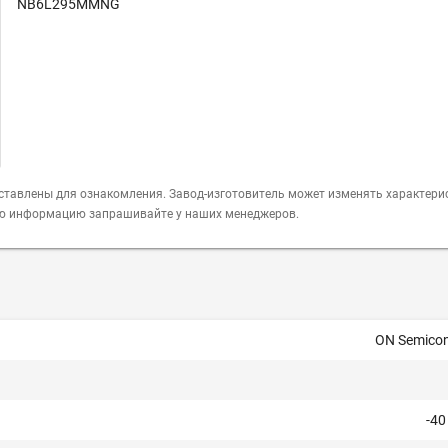
NB6L295MMNG
ставлены для ознакомления. Завод-изготовитель может изменять характери
ую информацию запрашивайте у наших менеджеров.
ON Semico
-40