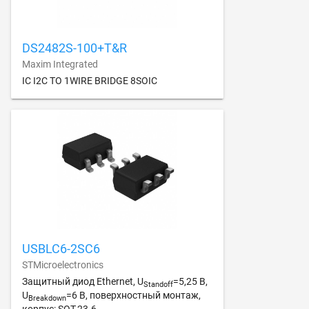
DS2482S-100+T&R
Maxim Integrated
IC I2C TO 1WIRE BRIDGE 8SOIC
USBLC6-2SC6
STMicroelectronics
Защитный диод Ethernet, U
=5,25 В,
Standoff
U
=6 В, поверхностный монтаж,
Breakdown