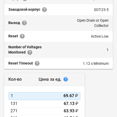
Заводской корпус
SOT-23-5
Open Drain or Open
Выход
Collector
Reset
Active Low
Number of Voltages
1
Monitored
Reset Timeout
1.12 s Minimum
Цена за ед.
Кол-во
1
69.67
₽
131
67.13
₽
271
63.93
₽