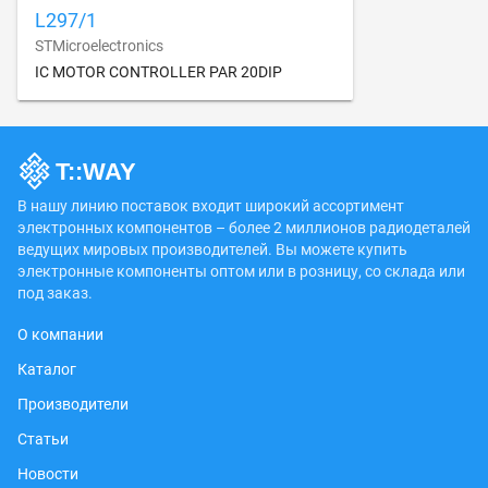
L297/1
STMicroelectronics
IC MOTOR CONTROLLER PAR 20DIP
В нашу линию поставок входит широкий ассортимент
электронных компонентов – более 2 миллионов радиодеталей
ведущих мировых производителей. Вы можете купить
электронные компоненты оптом или в розницу, со склада или
под заказ.
О компании
Каталог
Производители
Статьи
Новости