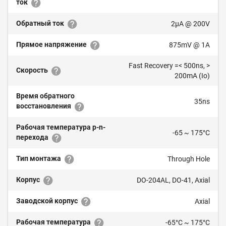
ток
Обратный ток
2µA @ 200V
Прямое напряжение
875mV @ 1A
Fast Recovery =< 500ns, >
Скорость
200mA (Io)
Время обратного
35ns
восстановления
Рабочая температура p-n-
-65 ~ 175°C
перехода
Тип монтажа
Through Hole
Корпус
DO-204AL, DO-41, Axial
Заводской корпус
Axial
Рабочая температура
-65°C ~ 175°C