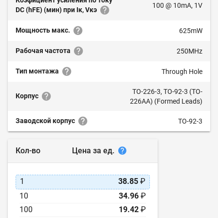
Коэфициент усиления по току
100 @ 10mA, 1V
DC (hFE) (мин) при Iк, Vкэ
Мощность макс.
625mW
Рабочая частота
250MHz
Тип монтажа
Through Hole
TO-226-3, TO-92-3 (TO-
Корпус
226AA) (Formed Leads)
Заводской корпус
TO-92-3
Цена за ед.
Кол-во
1
38.85
₽
10
34.96
₽
100
19.42
₽