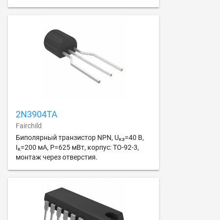
2N3904TA
Fairchild
Биполярный транзистор NPN, U
=40 В,
кэ
I
=200 мА, P=625 мВт, корпус: TO-92-3,
к
монтаж через отверстия.