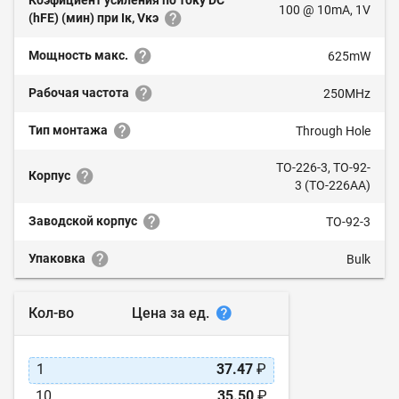
Коэфициент усиления по току DC
100 @ 10mA, 1V
(hFE) (мин) при Iк, Vкэ
Мощность макс.
625mW
Рабочая частота
250MHz
Тип монтажа
Through Hole
TO-226-3, TO-92-
Корпус
3 (TO-226AA)
Заводской корпус
TO-92-3
Упаковка
Bulk
Цена за ед.
Кол-во
1
37.47
₽
10
35.50
₽