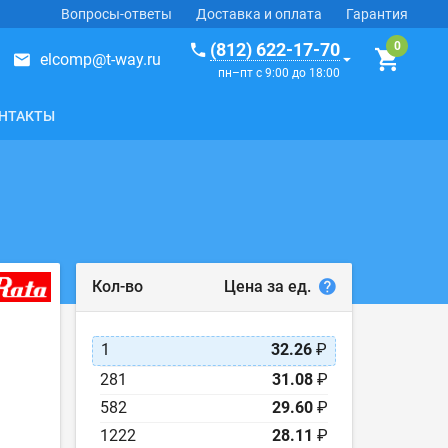
Вопросы-ответы
Доставка и оплата
Гарантия
(812) 622-17-70
elcomp@t-way.ru
пн–пт с 9:00 до 18:00
НТАКТЫ
Цена за ед.
Кол-во
1
32.26
₽
281
31.08
₽
582
29.60
₽
1222
28.11
₽