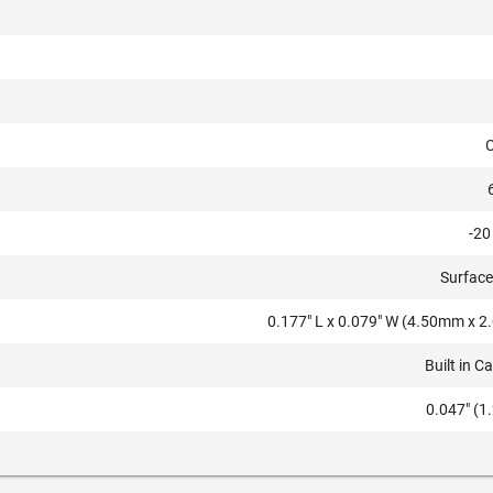
-20
Surfac
0.177" L x 0.079" W (4.50mm x 
Built in C
0.047" (