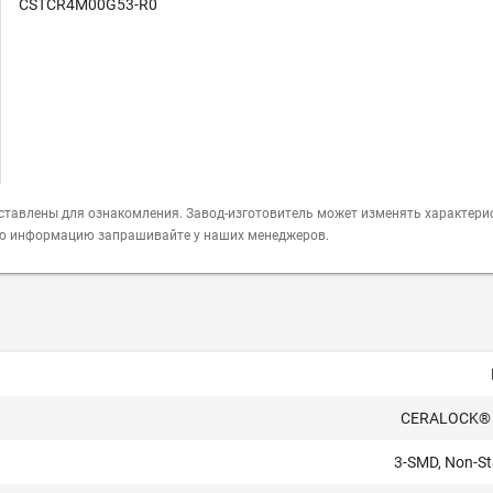
CSTCR4M00G53-R0
ставлены для ознакомления. Завод-изготовитель может изменять характери
ую информацию запрашивайте у наших менеджеров.
CERALOCK®
3-SMD, Non-S