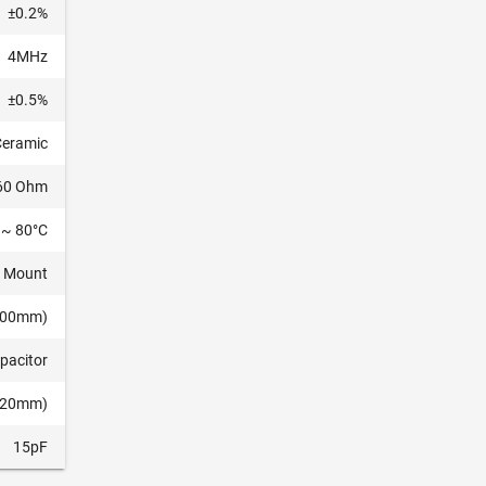
±0.2%
4MHz
±0.5%
Ceramic
60 Ohm
 ~ 80°C
e Mount
2.00mm)
apacitor
1.20mm)
15pF