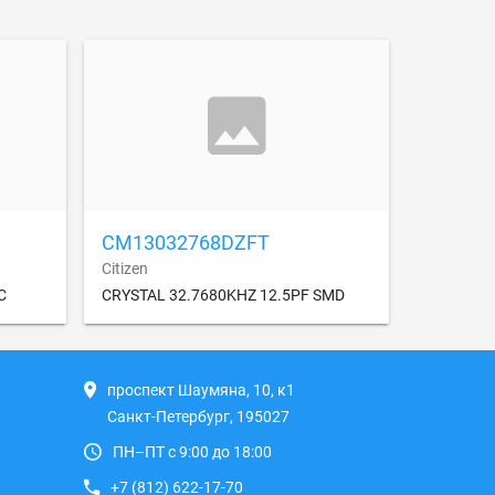
CM13032768DZFT
Citizen
C
CRYSTAL 32.7680KHZ 12.5PF SMD
проспект Шаумяна, 10, к1
Санкт-Петербург, 195027
ПН–ПТ с 9:00 до 18:00
+7 (812) 622-17-70