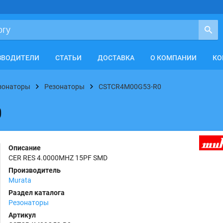
ЗВОДИТЕЛИ
СТАТЬИ
ДОСТАВКА
О КОМПАНИИ
КО
езонаторы
Резонаторы
CSTCR4M00G53-R0
0
Описание
CER RES 4.0000MHZ 15PF SMD
Производитель
Murata
Раздел каталога
Резонаторы
Артикул