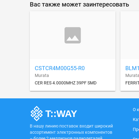
Вас также может заинтересовать
CSTCR4M00G55-R0
BLM
Murata
Murat
CER RES 4.0000MHZ 39PF SMD
FERRI
О 
Ка
В нашу линию поставок входит широкий
Пр
ассортимент электронных компонентов
– более 2 миллионов радиодеталей