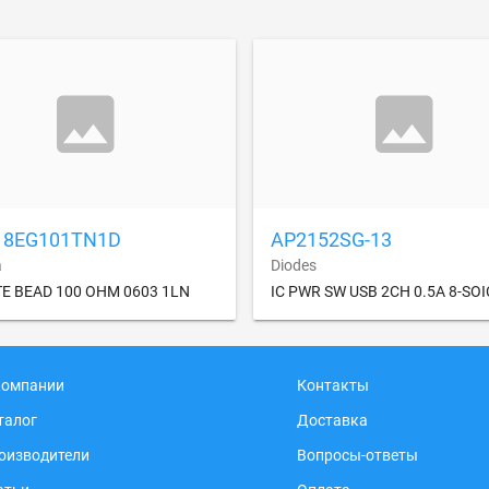
18EG101TN1D
AP2152SG-13
a
Diodes
TE BEAD 100 OHM 0603 1LN
IC PWR SW USB 2CH 0.5A 8-SOI
компании
Контакты
талог
Доставка
оизводители
Вопросы-ответы