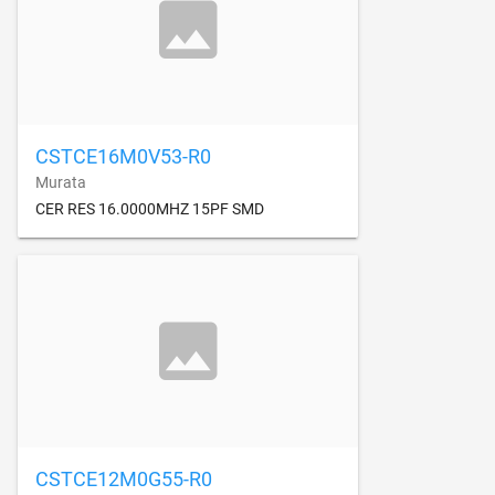
CSTCE16M0V53-R0
Murata
CER RES 16.0000MHZ 15PF SMD
CSTCE12M0G55-R0