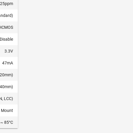
±25ppm
andard)
HCMOS
Disable
3.3V
47mA
5.20mm)
1.40mm)
N, LCC)
e Mount
 ~ 85°C