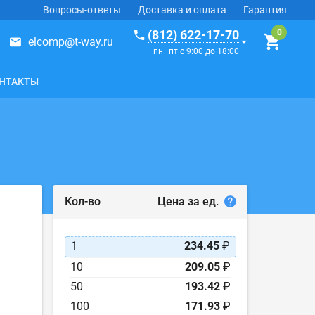
Вопросы-ответы
Доставка и оплата
Гарантия
(812) 622-17-70
elcomp@t-way.ru
пн–пт с 9:00 до 18:00
НТАКТЫ
Цена за ед.
Кол-во
1
234.45
₽
10
209.05
₽
50
193.42
₽
100
171.93
₽