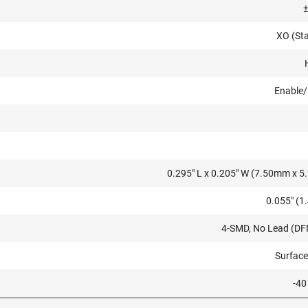
XO (St
Enable/
0.295" L x 0.205" W (7.50mm x 
0.055" (
4-SMD, No Lead (DF
Surfac
-40