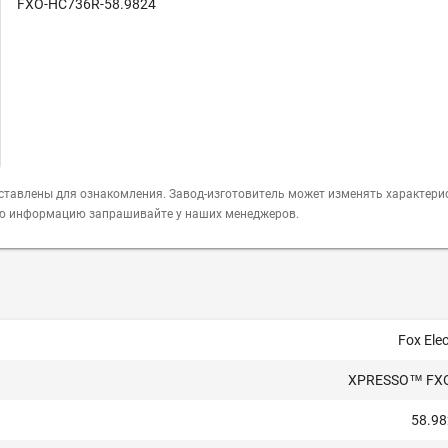
FXO-HC736R-58.9824
ставлены для ознакомления. Завод-изготовитель может изменять характери
ую информацию запрашивайте у наших менеджеров.
Fox Ele
XPRESSO™ FX
58.9