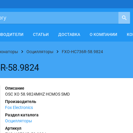
ЗВОДИТЕЛИ
СТАТЬИ
ДОСТАВКА
О КОМПАНИИ
КО
езонаторы
Осцилляторы
FXO-HC736R-58.9824
6R-58.9824
Описание
OSC XO 58.9824MHZ HCMOS SMD
Производитель
Fox Electronics
Раздел каталога
Осцилляторы
Артикул