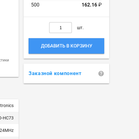
500
162.16
₽
шт.
ДОБАВИТЬ В КОРЗИНУ
стики
Заказной компонент
ctronics
O-HC73
824MHz