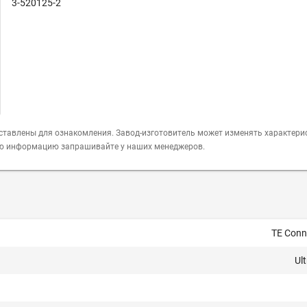
3-520125-2
ставлены для ознакомления. Завод-изготовитель может изменять характери
ую информацию запрашивайте у наших менеджеров.
TE Conne
Ul