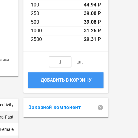
100
44.94
₽
250
39.08
₽
500
39.08
₽
1000
31.26
₽
2500
29.31
₽
стики
шт.
ДОБАВИТЬ В КОРЗИНУ
ctivity
Заказной компонент
tra-Fast
Female