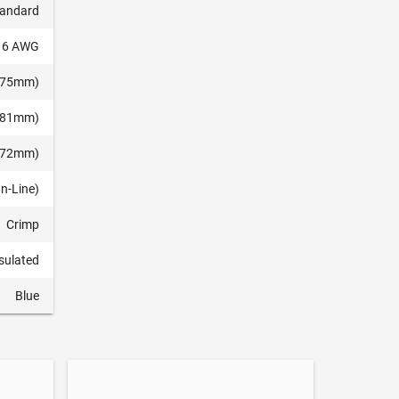
tandard
16 AWG
4.75mm)
0.81mm)
1.72mm)
In-Line)
Crimp
nsulated
Blue