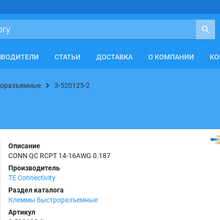
ЗВОДИТЕЛИ
СТАТЬИ
ДОСТАВКА
О КОМПАНИИ
КО
роразъемные
3-520125-2
Описание
CONN QC RCPT 14-16AWG 0.187
Производитель
TE Connectivity
Раздел каталога
Клеммы быстроразъемные
Артикул