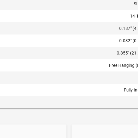
S
14-
0.187" (
0.032" (
0.855" (2
Free Hanging (
Fully I