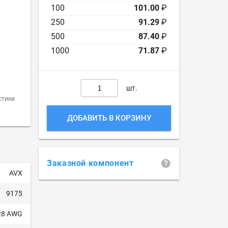
100
101.00
₽
250
91.29
₽
500
87.40
₽
1000
71.87
₽
шт.
стики
ДОБАВИТЬ В КОРЗИНУ
Заказной компонент
AVX
9175
28 AWG