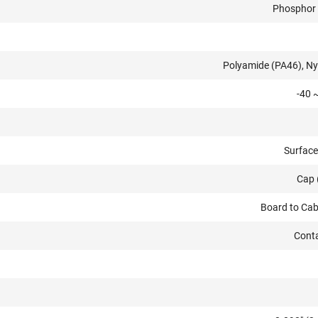
Phosphor
Polyamide (PA46), Ny
-40 
Surfac
Cap 
Board to Cab
Conta