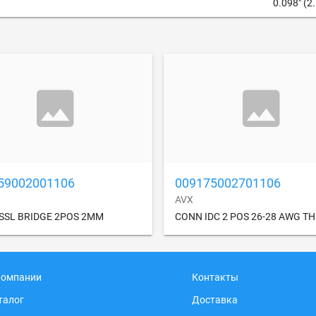
0.098" (
59002001106
009175002701106
AVX
SSL BRIDGE 2POS 2MM
CONN IDC 2 POS 26-28 AWG T
компании
Контакты
талог
Доставка