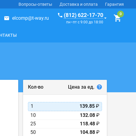
Вопросы-ответы
Доставка и оплата
Гарантия
(812) 622-17-70
elcomp@t-way.ru
пн–пт с 9:00 до 18:00
НТАКТЫ
Цена за ед.
Кол-во
1
139.85
₽
10
132.08
₽
25
118.48
₽
50
104.88
₽