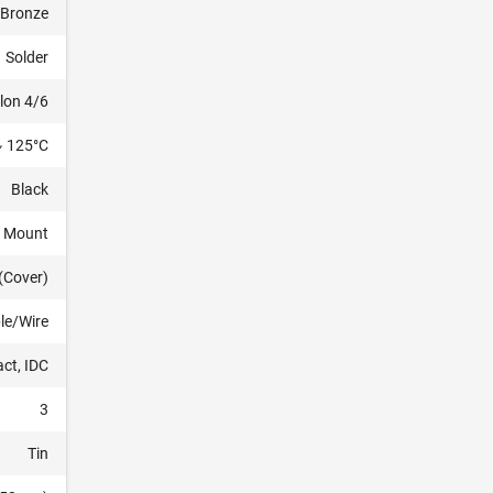
 Bronze
Solder
lon 4/6
~ 125°C
Black
e Mount
(Cover)
le/Wire
ct, IDC
3
Tin