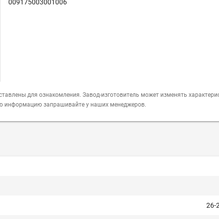
009175003001006
ставлены для ознакомления. Завод-изготовитель может изменять характери
ую информацию запрашивайте у наших менеджеров.
26-