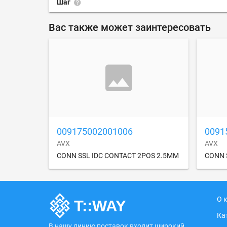
Шаг
Вас также может заинтересовать
009175002001006
0091
AVX
AVX
CONN SSL IDC CONTACT 2POS 2.5MM
CONN 
О 
Ка
В нашу линию поставок входит широкий