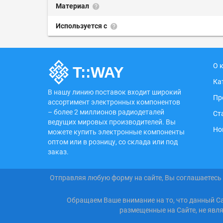
Материал
Используется с
О 
Ка
В нашу линию поставок входит широкий
Пр
ассортимент электронных компонентов
– более 2 миллионов радиодеталей
Ст
ведущих мировых производителей. Вы
Но
можете купить электронные компоненты
оптом или в розницу, со склада или под
заказ.
Отправляя любую форму на сайте, Вы соглашаетесь
Обращаем Ваше внимание на то, что данный С
размещенные на Сайте, не явл