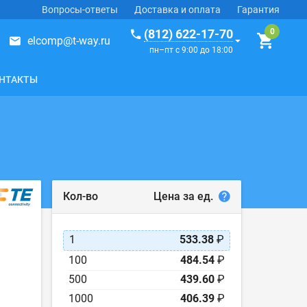
Вопросы-ответы
Доставка и оплата
Гарантия
(812) 622-17-70
elcomp@t-way.ru
пн–пт с 9:00 до 18:00
НТАКТЫ
Цена за ед.
Кол-во
1
533.38
₽
100
484.54
₽
500
439.60
₽
1000
406.39
₽