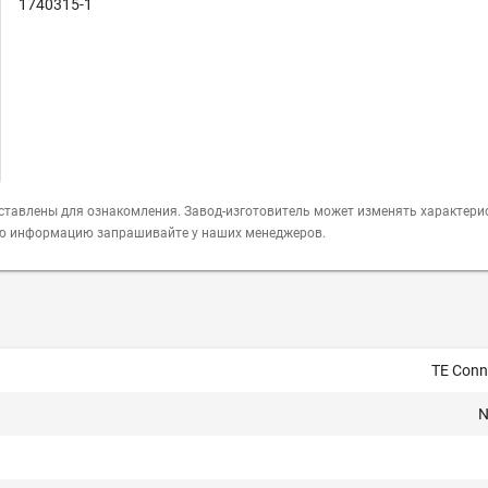
1740315-1
ставлены для ознакомления. Завод-изготовитель может изменять характери
ую информацию запрашивайте у наших менеджеров.
TE Conne
N