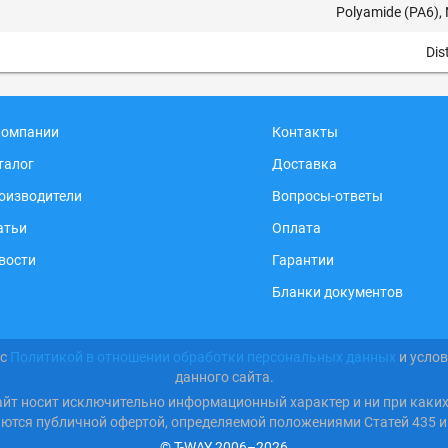
Polyamide (PA6), 
Dis
компании
Контакты
талог
Доставка
оизводители
Вопросы-ответы
атьи
Оплата
вости
Гарантии
Бланки документов
 с
Политикой в отношении обработки персональных данных
и усло
данного сайта.
айт носит исключительно информационный характер и ни при каки
яются публичной офертой, определяемой положениями Статей 435 и
© T-WAY 2006–2026