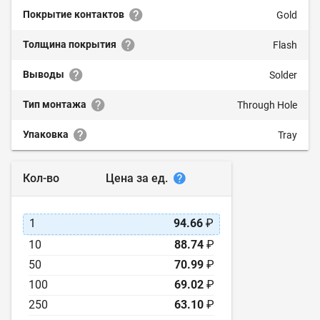
Покрытие контактов
Gold
Толщина покрытия
Flash
Выводы
Solder
Тип монтажа
Through Hole
Упаковка
Tray
Цена за ед.
Кол-во
1
94.66
₽
10
88.74
₽
50
70.99
₽
100
69.02
₽
250
63.10
₽