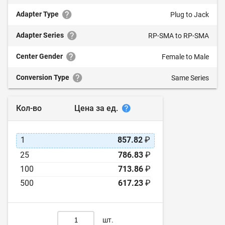
Adapter Type
Plug to Jack
Adapter Series
RP-SMA to RP-SMA
Center Gender
Female to Male
Conversion Type
Same Series
Цена за ед.
Кол-во
1
857.82
₽
25
786.83
₽
100
713.86
₽
500
617.23
₽
шт.