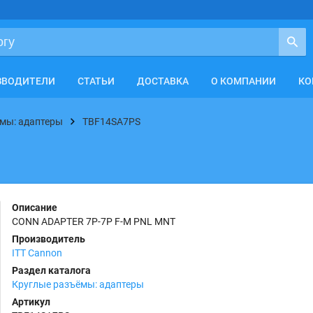
ЗВОДИТЕЛИ
СТАТЬИ
ДОСТАВКА
О КОМПАНИИ
КО
мы: адаптеры
TBF14SA7PS
Описание
CONN ADAPTER 7P-7P F-M PNL MNT
Производитель
ITT Cannon
Раздел каталога
Круглые разъёмы: адаптеры
Артикул