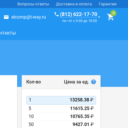
Вопросы-ответы
Доставка и оплата
Гарантия
(812) 622-17-70
elcomp@t-way.ru
пн–пт с 9:00 до 18:00
НТАКТЫ
Цена за ед.
Кол-во
1
13258.38
₽
5
11615.25
₽
10
10765.35
₽
50
9427.01
₽