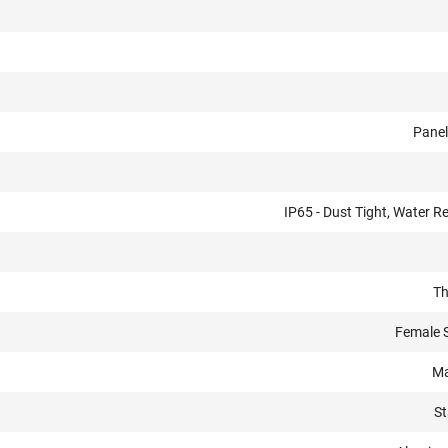
Pane
IP65 - Dust Tight, Water R
Th
Female 
Ma
S