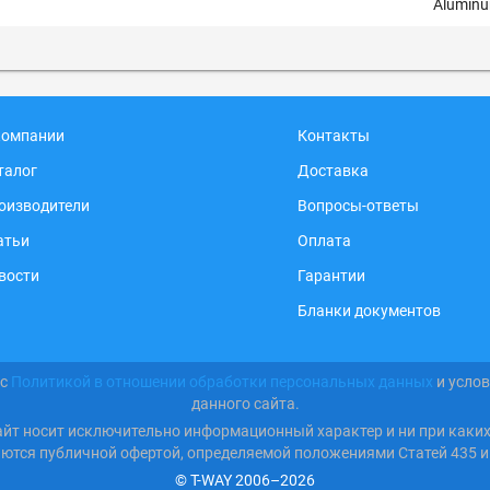
Aluminu
компании
Контакты
талог
Доставка
оизводители
Вопросы-ответы
атьи
Оплата
вости
Гарантии
Бланки документов
 с
Политикой в отношении обработки персональных данных
и усло
данного сайта.
айт носит исключительно информационный характер и ни при каки
яются публичной офертой, определяемой положениями Статей 435 и
© T-WAY 2006–2026