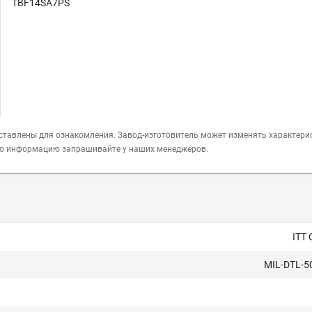
TBF14SA7PS
ставлены для ознакомления. Завод-изготовитель может изменять характери
ую информацию запрашивайте у наших менеджеров.
ITT
MIL-DTL-5