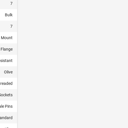
7
Bulk
7
l Mount
Flange
esistant
Olive
readed
Sockets
le Pins
tandard