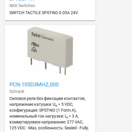
NKK Switches
SWITCH TACTILE SPST-NO 0.05A 24V
PCN-105D3MHZ,000
Schrack
Силовое реле без фиксации контактов,
напряжение катушки: U
= 5 VDC,
к
конфигурация: SPST-NO (1 Form A),
номинальный ток нагрузки: I
= 3 А,
н
коммутируемое напряжение: 277 VAC,
125 VDC - Max, особенность: Sealed - Fully,