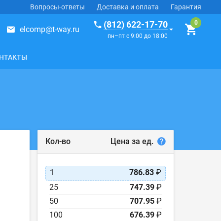
Вопросы-ответы
Доставка и оплата
Гарантия
(812) 622-17-70
elcomp@t-way.ru
пн–пт с 9:00 до 18:00
НТАКТЫ
Цена за ед.
Кол-во
1
786.83
₽
25
747.39
₽
50
707.95
₽
100
676.39
₽