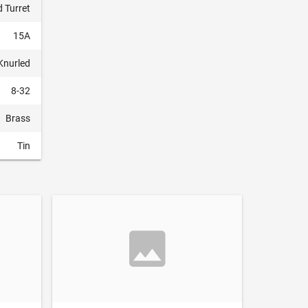
 Turret
15A
Knurled
8-32
Brass
Tin