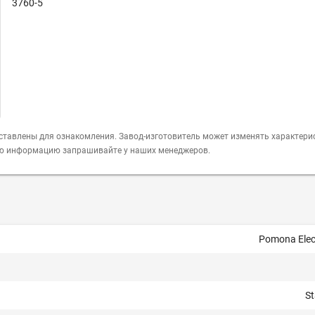
3760-5
ставлены для ознакомления. Завод-изготовитель может изменять характери
ую информацию запрашивайте у наших менеджеров.
Pomona Elec
S