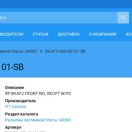
ЗВОДИТЕЛИ
СТАТЬИ
ДОСТАВКА
О КОМПАНИИ
КО
мной платы: ARINC
BKAF2-400-40101-SB
101-SB
Описание
RP BKAF2 FRONT REL RECPT W/PC
Производитель
ITT Cannon
Раздел каталога
Разъемы системной платы: ARINC
Артикул