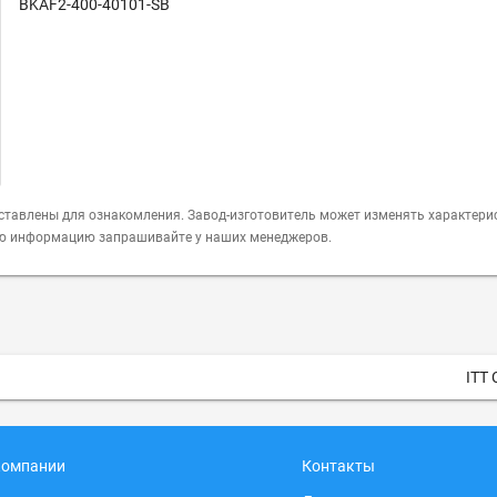
BKAF2-400-40101-SB
ставлены для ознакомления. Завод-изготовитель может изменять характери
ую информацию запрашивайте у наших менеджеров.
ITT
компании
Контакты