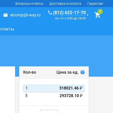
Вопросы-ответы
Доставка и оплата
Гарантия
(812) 622-17-70
elcomp@t-way.ru
пн–пт с 9:00 до 18:00
НТАКТЫ
Цена за ед.
Кол-во
1
318021.46
₽
5
293728.10
₽