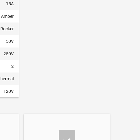
15A
Amber
Rocker
50V
250V
2
Thermal
120V