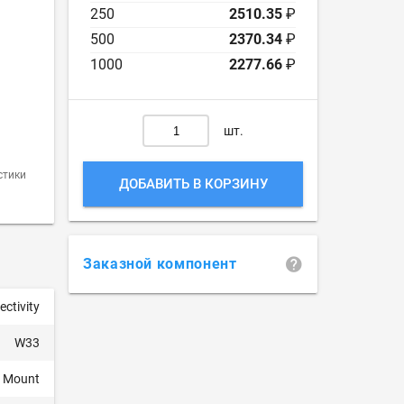
250
2510.35
₽
500
2370.34
₽
1000
2277.66
₽
шт.
стики
ДОБАВИТЬ В КОРЗИНУ
Заказной компонент
ctivity
W33
l Mount