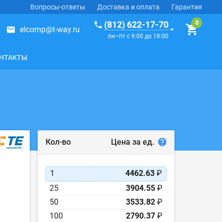
Вопросы-ответы
Доставка и оплата
Гарантия
(812) 622-17-70
elcomp@t-way.ru
пн–пт с 9:00 до 18:00
НТАКТЫ
Цена за ед.
Кол-во
1
4462.63
₽
25
3904.55
₽
50
3533.82
₽
100
2790.37
₽