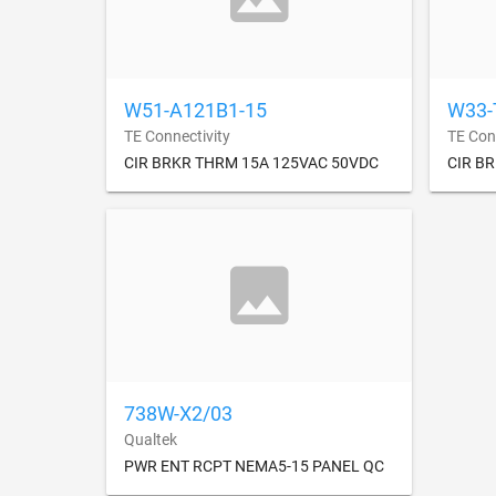
W51-A121B1-15
W33-
TE Connectivity
TE Con
CIR BRKR THRM 15A 125VAC 50VDC
CIR B
738W-X2/03
Qualtek
PWR ENT RCPT NEMA5-15 PANEL QC