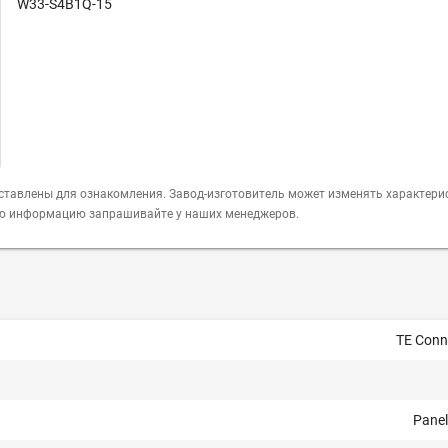
W33-S4B1Q-15
ставлены для ознакомления. Завод-изготовитель может изменять характери
ую информацию запрашивайте у наших менеджеров.
TE Conne
Pane