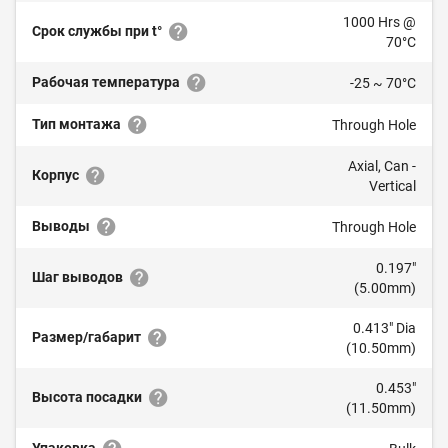
1000 Hrs @
Срок службы при t°
70°C
Рабочая температура
-25 ~ 70°C
Тип монтажа
Through Hole
Axial, Can -
Корпус
Vertical
Выводы
Through Hole
0.197"
Шаг выводов
(5.00mm)
0.413" Dia
Размер/габарит
(10.50mm)
0.453"
Высота посадки
(11.50mm)