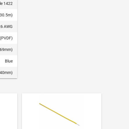
le 1422
(30.5m)
26 AWG
 (PVDF)
0.69mm)
Blue
0.40mm)