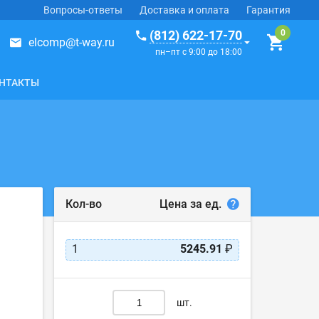
Вопросы-ответы
Доставка и оплата
Гарантия
(812) 622-17-70
elcomp@t-way.ru
пн–пт с 9:00 до 18:00
НТАКТЫ
Цена за ед.
Кол-во
1
5245.91
₽
шт.