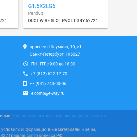
G1.5X2LG6
Panduit
72"
DUCT WIRE SLOT PVC LT GRY 6'/72"
проспект Шаумяна, 10, к1
Санкт-Петербург, 195027
ПН–ПТ с 9:00 до 18:00
+7 (812) 622-17-70
+7 (981) 743-00-06
elcomp@t-way.ru
виями
Пользовательского соглашения данного сайта
х условиях информационные материалы и цены,
 437 Гражданского кодекса РФ.