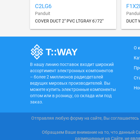
C2LG6
F1X2
Panduit
Pandui
COVER DUCT 2" PVC LTGRAY 6'/72"
DUCT W
О 
Ка
В нашу линию поставок входит широкий
Пр
ассортимент электронных компонентов
– более 2 миллионов радиодеталей
Ст
ведущих мировых производителей. Вы
Но
можете купить электронные компоненты
оптом или в розницу, со склада или под
заказ.
Отправляя любую форму на сайте, Вы соглашаетесь
Обращаем Ваше внимание на то, что данный С
размещенные на Сайте, не явл