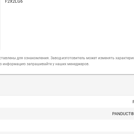
F2X2LG6
ставлены для ознакомления. Завод-изготовитель может изменять характери
ую информацию запрашивайте у наших менеджеров.
PANDUCT® 