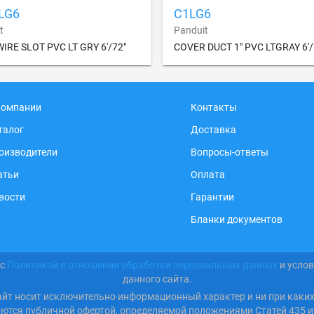
LG6
C1LG6
t
Panduit
IRE SLOT PVC LT GRY 6'/72"
COVER DUCT 1" PVC LTGRAY 6'/
компании
Контакты
талог
Доставка
оизводители
Вопросы-ответы
атьи
Оплата
вости
Гарантии
Бланки документов
 с
Политикой в отношении обработки персональных данных
и усло
данного сайта.
айт носит исключительно информационный характер и ни при каки
яются публичной офертой, определяемой положениями Статей 435 и