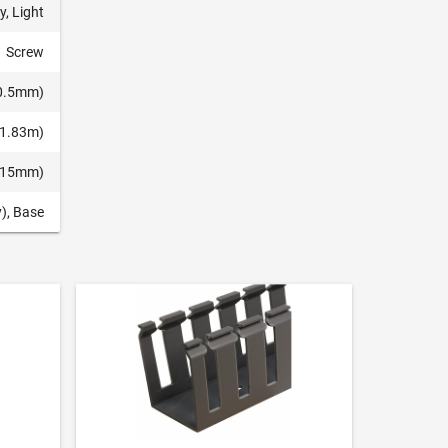
y, Light
Screw
50.5mm)
(1.83m)
7.15mm)
), Base