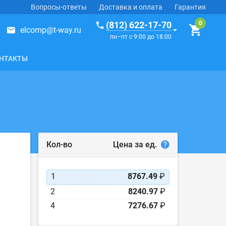
Вопросы-ответы
Доставка и оплата
Гарантия
(812) 622-17-70
elcomp@t-way.ru
пн–пт с 9:00 до 18:00
НТАКТЫ
Цена за ед.
Кол-во
1
8767.49
₽
2
8240.97
₽
4
7276.67
₽