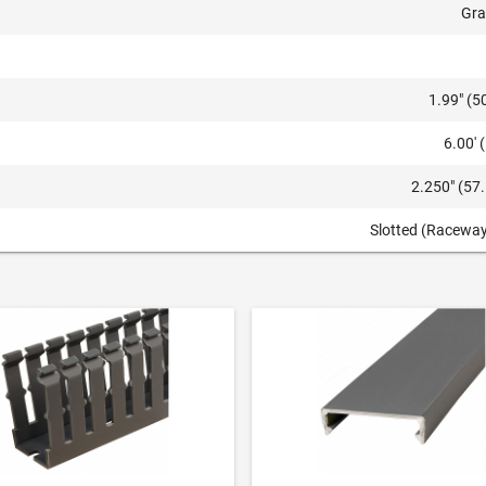
Gra
1.99" (
6.00' 
2.250" (5
Slotted (Raceway