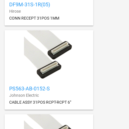
DF9M-31S-1R(05)
Hirose
CONN RECEPT 31POS 1MM
PS563-AB-0152-S
Johnson Electric
CABLE ASSY 31POS RCPT-RCPT 6"