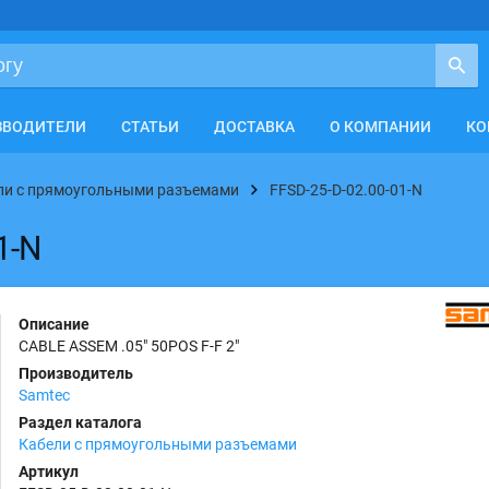
ЗВОДИТЕЛИ
СТАТЬИ
ДОСТАВКА
О КОМПАНИИ
КО
ли с прямоугольными разъемами
FFSD-25-D-02.00-01-N
1-N
Описание
CABLE ASSEM .05" 50POS F-F 2"
Производитель
Samtec
Раздел каталога
Кабели с прямоугольными разъемами
Артикул