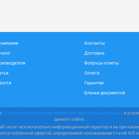
компании
Контакты
талог
Доставка
оизводители
Вопросы-ответы
атьи
Оплата
вости
Гарантии
Бланки документов
 с
Политикой в отношении обработки персональных данных
и усло
данного сайта.
айт носит исключительно информационный характер и ни при каки
яются публичной офертой, определяемой положениями Статей 435 и