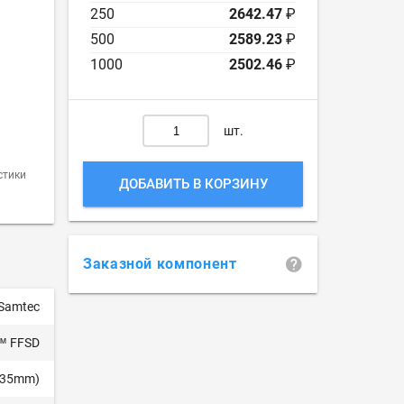
250
2642.47
₽
500
2589.23
₽
1000
2502.46
₽
шт.
стики
ДОБАВИТЬ В КОРЗИНУ
Заказной компонент
Samtec
e™ FFSD
.635mm)