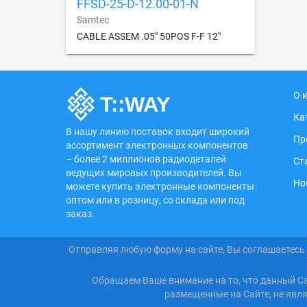
FFSD-25-D-12.00-01-N
Samtec
CABLE ASSEM .05" 50POS F-F 12"
О 
Ка
В нашу линию поставок входит широкий
Пр
ассортимент электронных компонентов
– более 2 миллионов радиодеталей
Ст
ведущих мировых производителей. Вы
Но
можете купить электронные компоненты
оптом или в розницу, со склада или под
заказ.
Отправляя любую форму на сайте, Вы соглашаетесь
Обращаем Ваше внимание на то, что данный С
размещенные на Сайте, не явл