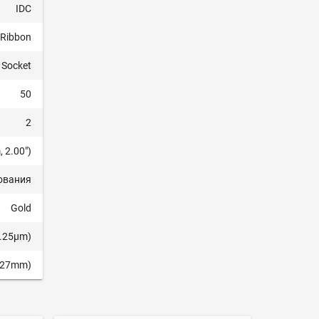
IDC
 Ribbon
 Socket
50
2
 2.00")
ования
Gold
0.25µm)
1.27mm)