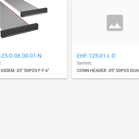
-25-D-06.00-01-N
EHF-125-01-L-D
c
Samtec
ASSEM .05" 50POS F-F 6"
CONN HEADER .05" 50POS DUA