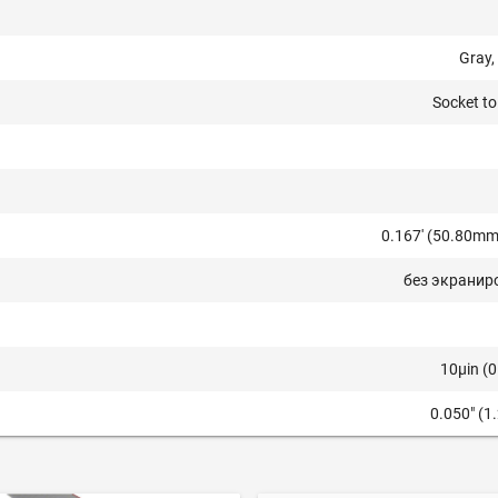
Gray,
Socket to
0.167' (50.80mm,
без экранир
10µin (
0.050" (