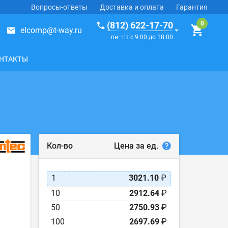
Вопросы-ответы
Доставка и оплата
Гарантия
(812) 622-17-70
elcomp@t-way.ru
пн–пт с 9:00 до 18:00
НТАКТЫ
Цена за ед.
Кол-во
1
3021.10
₽
10
2912.64
₽
50
2750.93
₽
100
2697.69
₽