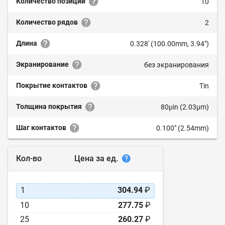
Количество позиций
10
Количество рядов
2
Длина
0.328' (100.00mm, 3.94")
Экранирование
без экранирования
Покрытие контактов
Tin
Толщина покрытия
80µin (2.03µm)
Шаг контактов
0.100" (2.54mm)
Цена за ед.
Кол-во
1
304.94
₽
10
277.75
₽
25
260.27
₽