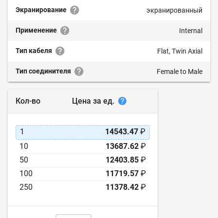
Экранирование
экранированный
Применение
Internal
Тип кабеля
Flat, Twin Axial
Тип соединителя
Female to Male
Цена за ед.
Кол-во
1
14543.47
₽
10
13687.62
₽
50
12403.85
₽
100
11719.57
₽
250
11378.42
₽