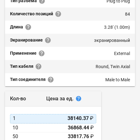
Тип разъема
Plug to Plug
Количество позиций
84
Длина
3.28' (1.00m)
Экранирование
экранированный
Применение
External
Тип кабеля
Round, Twin Axial
Тип соединителя
Male to Male
Цена за ед.
Кол-во
1
38140.37
₽
10
36868.44
₽
50
33817.76
₽