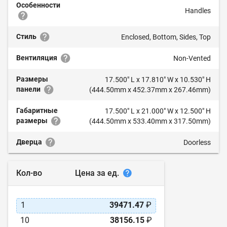
Особенности
Handles
Стиль
Enclosed, Bottom, Sides, Top
Вентиляция
Non-Vented
Размеры
17.500" L x 17.810" W x 10.530" H
панели
(444.50mm x 452.37mm x 267.46mm)
Габаритные
17.500" L x 21.000" W x 12.500" H
размеры
(444.50mm x 533.40mm x 317.50mm)
Дверца
Doorless
Цена за ед.
Кол-во
1
39471.47
₽
10
38156.15
₽