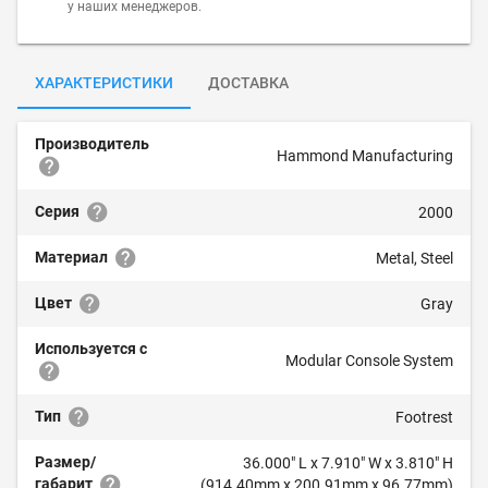
у наших менеджеров.
ХАРАКТЕРИСТИКИ
ДОСТАВКА
Производитель
Hammond Manufacturing
Серия
2000
Материал
Metal, Steel
Цвет
Gray
Используется с
Modular Console System
Тип
Footrest
Размер/
36.000" L x 7.910" W x 3.810" H
габарит
(914.40mm x 200.91mm x 96.77mm)