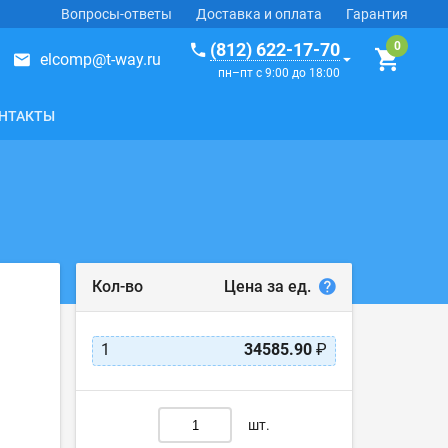
Вопросы-ответы
Доставка и оплата
Гарантия
(812) 622-17-70
elcomp@t-way.ru
пн–пт с 9:00 до 18:00
НТАКТЫ
Цена за ед.
Кол-во
1
34585.90
₽
шт.