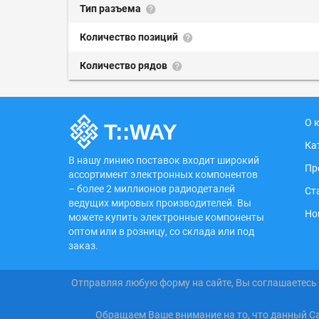
Тип разъема
Количество позиций
Количество рядов
О 
Ка
В нашу линию поставок входит широкий
Пр
ассортимент электронных компонентов
– более 2 миллионов радиодеталей
Ст
ведущих мировых производителей. Вы
Но
можете купить электронные компоненты
оптом или в розницу, со склада или под
заказ.
Отправляя любую форму на сайте, Вы соглашаетесь
Обращаем Ваше внимание на то, что данный С