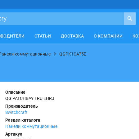
ЗВОДИТЕЛИ
СТАТЬИ
ДОСТАВКА
О КОМПАНИИ
КО
Панели коммутационные
QGPK1CAT5E
Описание
QG PATCHBAY 1RU EHRJ
Производитель
Switchcraft
Раздел каталога
Панели коммутационные
Артикул