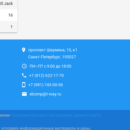
5 Jack
16
1
проспект Шаумяна, 10, к1
Санкт-Петербург, 195027
ПН–ПТ с 9:00 до 18:00
+7 (812) 622-17-70
+7 (981) 743-00-06
elcomp@t-way.ru
виями
Пользовательского соглашения данного сайта
х условиях информационные материалы и цены,