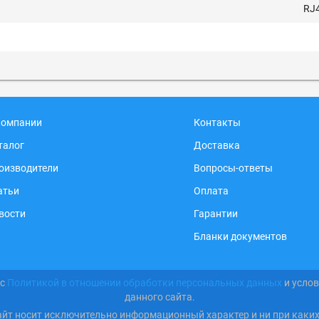
RJ4
компании
Контакты
талог
Доставка
оизводители
Вопросы-ответы
атьи
Оплата
вости
Гарантии
Бланки документов
 с
Политикой в отношении обработки персональных данных
и усло
данного сайта.
айт носит исключительно информационный характер и ни при каки