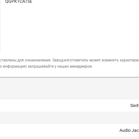
QGPK1CAT5E
ставлены для ознакомления. Завод-изготовитель может изменять характери
ую информацию запрашивайте у наших менеджеров.
Swit
Audio Jac