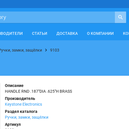
ЗВОДИТЕЛИ
СТАТЬИ
ДОСТАВКА
О КОМПАНИИ
КО
Ручки, замки, защёлки
9103
Описание
HANDLE RND .187"DIA .625"H BRASS
Производитель
Keystone Electronics
Раздел каталога
Ручки, замки, защёлки
Артикул