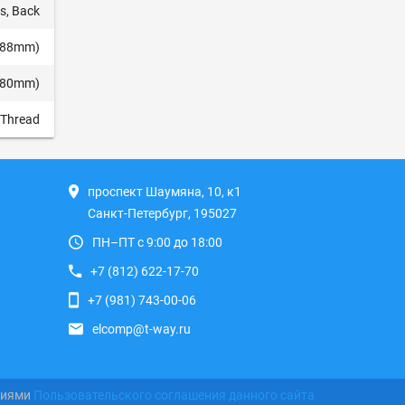
s, Back
5.88mm)
0.80mm)
 Thread
проспект Шаумяна, 10, к1
Санкт-Петербург, 195027
ПН–ПТ с 9:00 до 18:00
+7 (812) 622-17-70
+7 (981) 743-00-06
elcomp@t-way.ru
виями
Пользовательского соглашения данного сайта