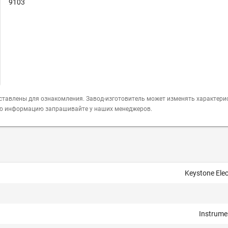
9103
ставлены для ознакомления. Завод-изготовитель может изменять характери
ую информацию запрашивайте у наших менеджеров.
Keystone Elec
Instrume