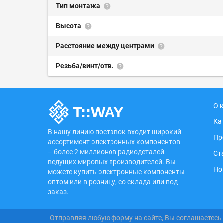
Тип монтажа
Высота
Расстояние между центрами
Резьба/винт/отв.
О 
Ка
В нашу линию поставок входит широкий
Пр
ассортимент электронных компонентов
– более 2 миллионов радиодеталей
Ст
ведущих мировых производителей. Вы
Но
можете купить электронные компоненты
оптом или в розницу, со склада или под
заказ.
Отправляя любую форму на сайте, Вы соглашаетесь