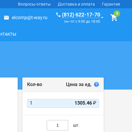
Вопросы-ответы
Доставка и оплата
Гарантия
(812) 622-17-70
elcomp@t-way.ru
пн–пт с 9:00 до 18:00
НТАКТЫ
Цена за ед.
Кол-во
1
1305.46
₽
шт.