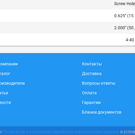
Screw Hole
0.625" (1
2.000" (5
4-40
компании
Контакты
талог
Доставка
оизводители
Вопросы-ответы
атьи
Оплата
вости
Гарантии
Бланки документов
 с
Политикой в отношении обработки персональных данных
и усло