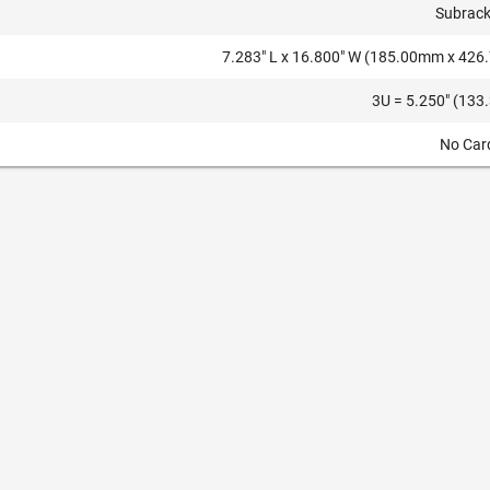
Subrac
7.283" L x 16.800" W (185.00mm x 42
3U = 5.250" (13
No Car