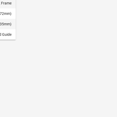
k Frame
6.72mm)
3.35mm)
d Guide