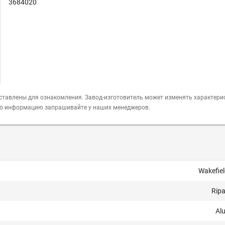
3684020
ставлены для ознакомления. Завод-изготовитель может изменять характери
ую информацию запрашивайте у наших менеджеров.
Wakefiel
Ripa
Al