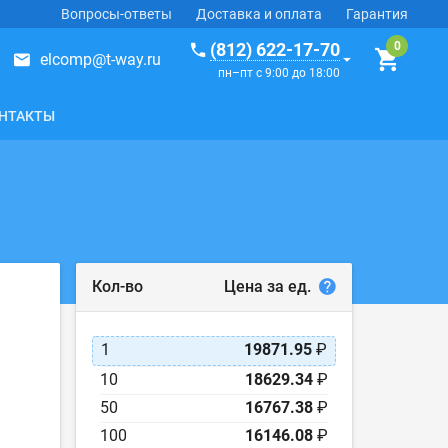
Вопросы-ответы
Доставка и оплата
Гарантия
(812) 622-17-70
elcomp@t-way.ru
пн–пт с 9:00 до 18:00
НТАКТЫ
Цена за ед.
Кол-во
1
19871.95
₽
10
18629.34
₽
50
16767.38
₽
100
16146.08
₽