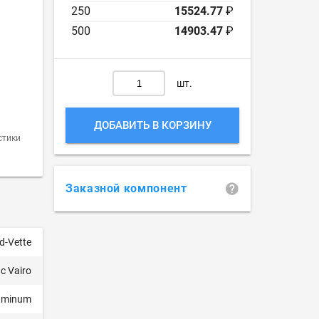
250
15524.77
₽
500
14903.47
₽
шт.
ДОБАВИТЬ В КОРЗИНУ
стики
Заказной компонент
d-Vette
c Vairo
uminum