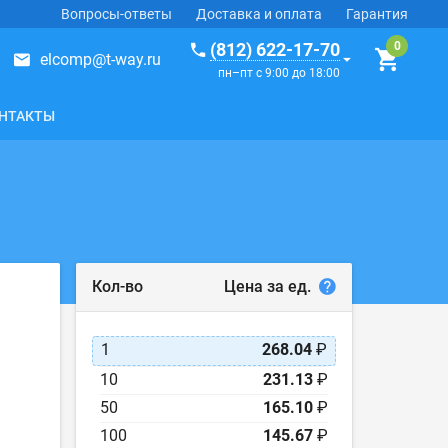
Вопросы-ответы
Доставка и оплата
Гарантия
(812) 622-17-70
elcomp@t-way.ru
пн–пт с 9:00 до 18:00
НТАКТЫ
Цена за ед.
Кол-во
1
268.04
₽
10
231.13
₽
50
165.10
₽
100
145.67
₽