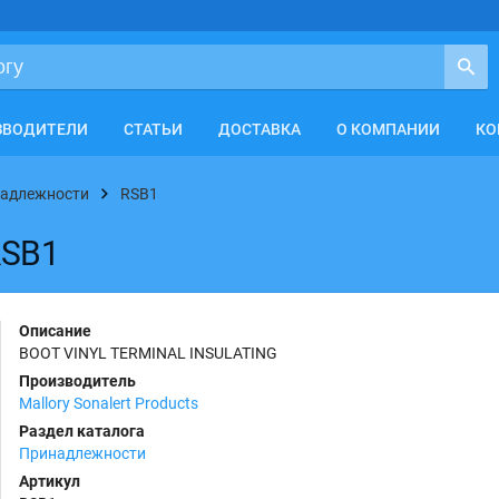
ЗВОДИТЕЛИ
СТАТЬИ
ДОСТАВКА
О КОМПАНИИ
КО
адлежности
RSB1
RSB1
Описание
BOOT VINYL TERMINAL INSULATING
Производитель
Mallory Sonalert Products
Раздел каталога
Принадлежности
Артикул