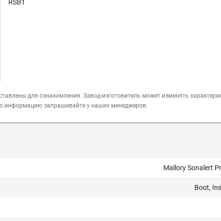
RSB1
ставлены для ознакомления. Завод-изготовитель может изменять характери
ую информацию запрашивайте у наших менеджеров.
Mallory Sonalert P
Boot, In