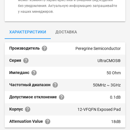
может изменять характеристики и внешний вид изделия
без уведомления. Актуальную информацию запрашивайте
у наших менеджеров.
ХАРАКТЕРИСТИКИ
ДОСТАВКА
Производитель
Peregrine Semiconductor
Серия
UltraCMOS®
Импеданс
50 Ohm
Частотный диапазон
50MHz ~ 3GHz
Допустимое отклонение
0.1dB
Корпус
12-VFQFN Exposed Pad
Attenuation Value
18dB