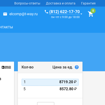
Вопросы-ответы
Доставка и оплата
Гарантия
(812) 622-17-70
elcomp@t-way.ru
пн–пт с 9:00 до 18:00
НТАКТЫ
Цена за ед.
Кол-во
8
1
8719.20
₽
5
8572.80
₽