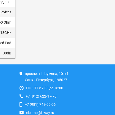
зделие
Devices
50 Ohm
 18GHz
ed Pad
30dB
проспект Шаумяна, 10, к1
Санкт-Петербург, 195027
ПН–ПТ с 9:00 до 18:00
+7 (812) 622-17-70
+7 (981) 743-00-06
elcomp@t-way.ru