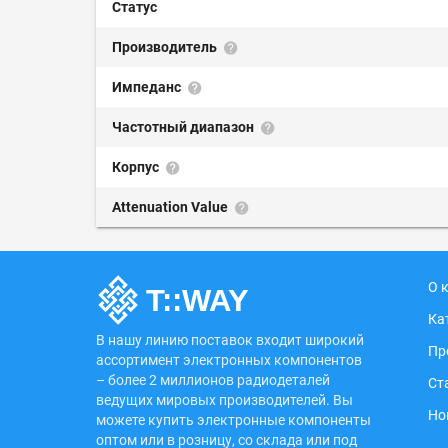
Статус
Производитель
Импеданс
Частотный диапазон
Корпус
Attenuation Value
О 
Ка
В нашу линию поставок входит широкий
Пр
ассортимент электронных компонентов
– более 2 миллионов радиодеталей
Ст
ведущих мировых производителей. Вы
Но
можете купить электронные компоненты
оптом или в розницу, со склада или под