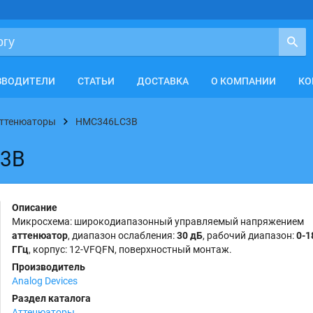
ЗВОДИТЕЛИ
СТАТЬИ
ДОСТАВКА
О КОМПАНИИ
КО
ттенюаторы
HMC346LC3B
C3B
Описание
Микросхема: широкодиапазонный управляемый напряжением
аттенюатор
, диапазон ослабления:
30 дБ
, рабочий диапазон:
0-1
ГГц
, корпус: 12-VFQFN, поверхностный монтаж.
Производитель
Analog Devices
Раздел каталога
Аттенюаторы