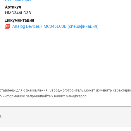
Артикул
HMC346LC3B
Документация
Analog Devices HMC346LC3B (спецификация)
ставлены для ознакомления. Завод-изготовитель может изменять характери
ую информацию запрашивайте у наших менеджеров.
А