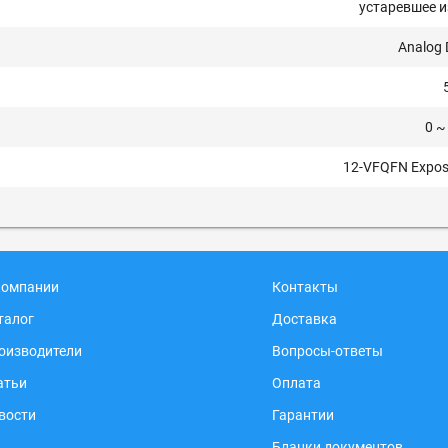
устаревшее и
Analog 
0 ~
12-VFQFN Expos
компании
Контакты
талог
Доставка
оизводители
Вопросы-ответы
атьи
Оплата
вости
Гарантии
Бланки документов