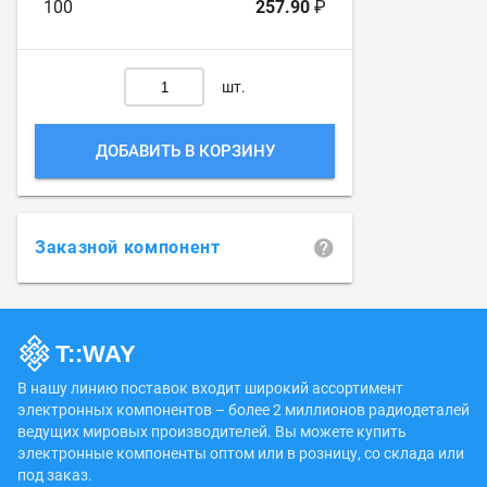
100
257.90
₽
шт.
ДОБАВИТЬ В КОРЗИНУ
Заказной компонент
В нашу линию поставок входит широкий ассортимент
электронных компонентов – более 2 миллионов радиодеталей
ведущих мировых производителей. Вы можете купить
электронные компоненты оптом или в розницу, со склада или
под заказ.