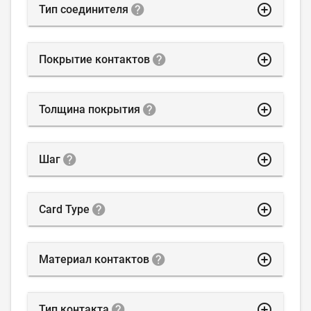
highlight_off
Тип соединителя
highlight_off
Покрытие контактов
highlight_off
Толщина покрытия
highlight_off
Шаг
highlight_off
Card Type
highlight_off
Материал контактов
highlight_off
Тип контакта