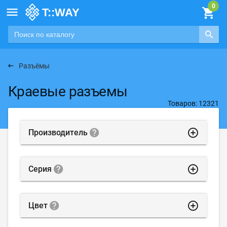

Разъёмы
Краевые разъемы
Товаров: 12321
highlight_off
Производитель
highlight_off
Серия
highlight_off
Цвет