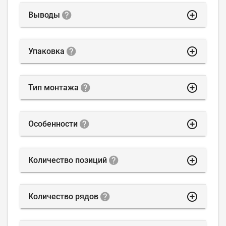
highlight_off
Выводы
highlight_off
Упаковка
highlight_off
Тип монтажа
highlight_off
Особенности
highlight_off
Количество позиций
highlight_off
Количество рядов