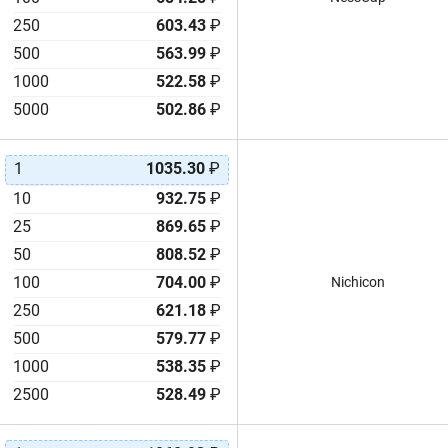
HR
120mF
250
603.43
₽
HW
130F
500
563.99
₽
HZ
140mF
1000
522.58
₽
K2
150F
5000
502.86
₽
LA
165F
LIC
166F
LR
180mF
1
1035.30
₽
LS
190F
10
932.75
₽
NF
200F
25
869.65
₽
PAS
200mF
50
808.52
₽
PC
220F
100
704.00
₽
Nichicon
PowerStor A
220mF
250
621.18
₽
PowerStor B
250F
500
579.77
₽
PowerStor HB
270F
1000
538.35
₽
PowerStor HV
280mF
2500
528.49
₽
PowerStor KR
300F
PowerStor KS
300mF
PowerStor KSL
310F