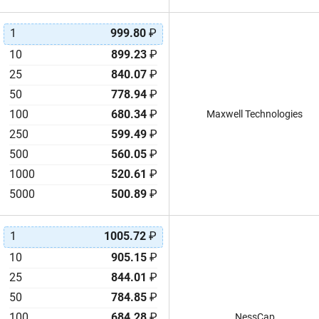
EVerCAP® JUW
63F
EVerCAP® UC
65F
1
999.80
₽
F
68F
10
899.23
₽
FC
68mF
25
840.07
₽
FE
70F
50
778.94
₽
FG
70mF
100
680.34
₽
Maxwell Technologies
FGH
80F
250
599.49
₽
FGR
80mF
500
560.05
₽
FM
82F
1000
520.61
₽
FR
83F
5000
FS
500.89
₽
90F
FT
90mF
FTW
94F
1
1005.72
₽
FYD
100F
10
905.15
₽
FYH
100mF
25
844.01
₽
FYL
110F
50
784.85
₽
HC
120F
100
684.28
₽
NessCap