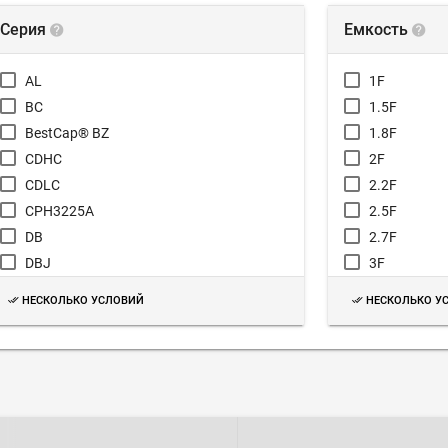
Серия
Емкость
AL
1F
BC
1.5F
BestCap® BZ
1.8F
CDHC
2F
CDLC
2.2F
CPH3225A
2.5F
DB
2.7F
DBJ
3F
DBN
3.3F
НЕСКОЛЬКО УСЛОВИЙ
НЕСКОЛЬКО У
DC
4F
DCK
4.7F
DCN
5F
DCR
5.8F
DER
6F
DH
6.6F