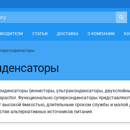
ЗВОДИТЕЛИ
СТАТЬИ
ДОСТАВКА
О КОМПАНИИ
КО
уперконденсаторы
нденсаторы
онденсаторы (ионисторы, ультраконденсаторы, двухслойны
percapacitor. Функционально суперконденсаторы представля
 высокой ёмкостью, длительным сроком службы и малой д
естве альтернативных источников питания.