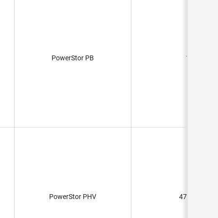
PowerStor PB
1F
PowerStor PHV
470mF