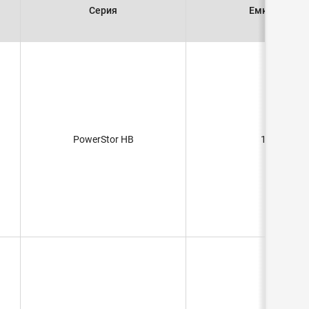
Серия
Емкость
PowerStor HB
15F