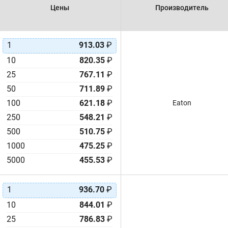
Цены
Производитель
DHL
6.8F
DK
6.8mF
DLCAP™, DLA
7F
1
913.03
₽
DLCAP™, DLC
9F
10
820.35
₽
DLCAP™, DSC
10F
25
767.11
₽
DMA
10mF
50
711.89
₽
DMB
11mF
100
621.18
₽
Eaton
DMF
12F
250
548.21
₽
DMT
14mF
500
DS
510.75
₽
15F
DSK
15mF
1000
475.25
₽
Durablue™, K2
18F
5000
455.53
₽
DVL
20F
DVN
20mF
1
936.70
₽
DVS
22F
10
844.01
₽
DX
22mF
25
786.83
₽
DXJ
25F