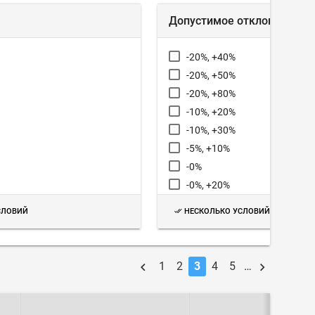
Допустимое отклонение
-20%, +40%
-20%, +50%
-20%, +80%
-10%, +20%
-10%, +30%
-5%, +10%
-0%
-0%, +20%
0% , 40%
СЛОВИЙ
НЕСКОЛЬКО УСЛОВИЙ
0%, +10%
0%, +20%
±10%
1
2
3
4
5
…
±20%