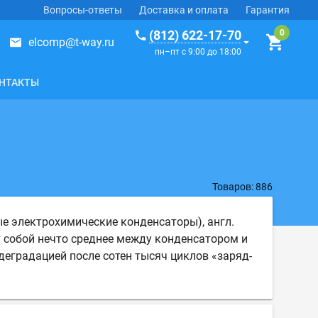
Вопросы-ответы
Доставка и оплата
Гарантия
(812) 622-17-70
elcomp@t-way.ru
пн–пт с 9:00 до 18:00
НТАКТЫ
Товаров: 886
е электрохимические конденсаторы), англ.
ют собой нечто среднее между конденсатором и
еградацией после сотен тысяч циклов «заряд-