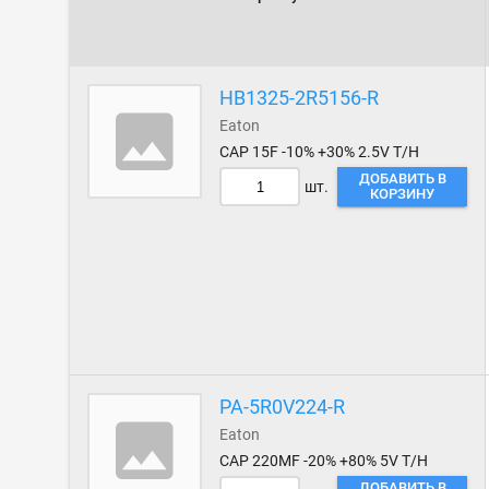
TDK
United Chemi-Con
Vishay
HB1325-2R5156-R
Eaton
CAP 15F -10% +30% 2.5V T/H
ДОБАВИТЬ В
шт.
КОРЗИНУ
PA-5R0V224-R
Eaton
CAP 220MF -20% +80% 5V T/H
ДОБАВИТЬ В