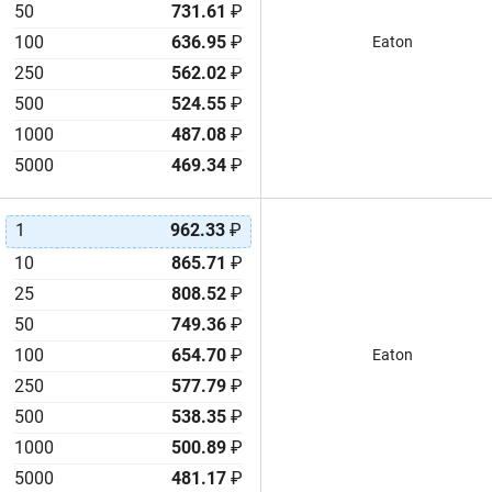
50
731.61
₽
DZ
27F
100
636.95
₽
Eaton
DZH
30F
250
562.02
₽
DZN
30mF
500
524.55
₽
EMHSR
33F
1000
EN
487.08
₽
33mF
ENYCAP™ 196HVC
35F
5000
469.34
₽
ENYCAP™ 220 EDLC
35mF
ENYCAP™196HVC
39F
1
962.33
₽
EP
40F
10
865.71
₽
ER
47F
25
808.52
₽
ESHSP
47mF
50
749.36
₽
ESHSR
50F
100
654.70
₽
Eaton
EVerCAP® JC
50mF
250
577.79
₽
EVerCAP® JJD
56F
500
538.35
₽
EVerCAP® JL
58F
1000
500.89
₽
EVerCAP® JUK
60F
EVerCAP® JUM
60mF
5000
481.17
₽