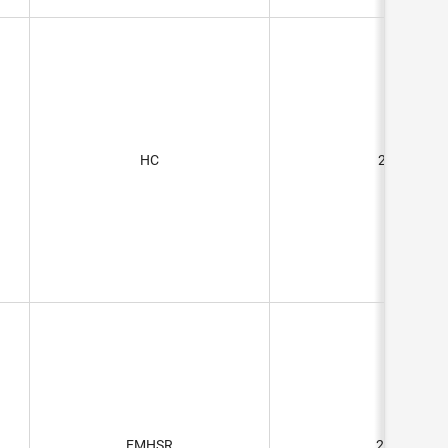
HC
25F
EMHSR
2.5F