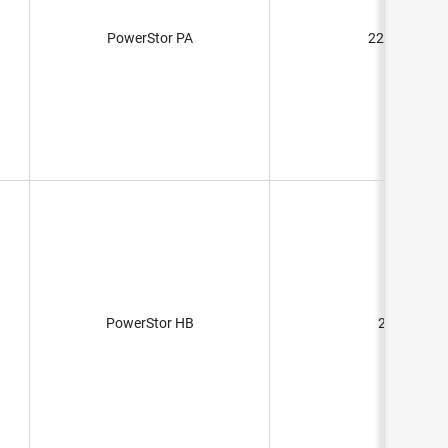
PowerStor PA
220mF
PowerStor HB
25F