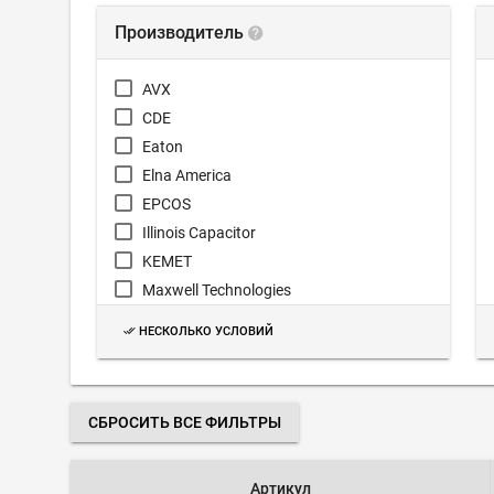
Производитель
AVX
CDE
Eaton
Elna America
EPCOS
Illinois Capacitor
KEMET
Maxwell Technologies
Murata
НЕСКОЛЬКО УСЛОВИЙ
NessCap
Nichicon
Panasonic
СБРОСИТЬ ВСЕ ФИЛЬТРЫ
Rubycon
Seiko Instruments
Артикул
Taiyo Yuden