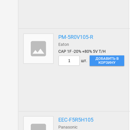
PM-5R0V105-R
Eaton
CAP 1F -20% +80% 5V T/H
ДОБАВИТЬ В
шт.
КОРЗИНУ
EEC-F5R5H105
Panasonic