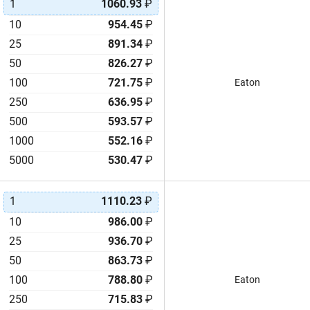
1
1060.93
₽
PowerStor KSR
330mF
10
954.45
₽
PowerStor KW
350F
25
891.34
₽
PowerStor M
350mF
50
826.27
₽
PowerStor PA
360F
100
721.75
₽
Eaton
PowerStor PB
400F
250
636.95
₽
PowerStor PHB
400mF
500
593.57
₽
PowerStor PHV
450F
1000
552.16
₽
PowerStor PM
470F
5000
530.47
₽
PowerStor XB
470mF
PowerStor XL60
500F
PowerStor XV
500mF
1
1110.23
₽
PowerStor XVM
550F
10
986.00
₽
PSHLR
560mF
25
936.70
₽
RD
600F
50
863.73
₽
RF
650F
100
788.80
₽
Eaton
RG
680mF
250
715.83
₽
S01
700F