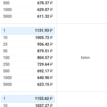
500
678.37
₽
S301
700mF
1000
629.07
₽
S501
800F
5000
611.32
₽
SD
820F
SE
850F
SG
950F
1
1131.93
₽
SR
1000F
10
1005.72
₽
UltraCap®
1000mF
25
956.42
₽
XH
1200F
50
879.51
₽
XH-HG
1300F
100
804.57
₽
Eaton
XLM
1400F
250
729.64
₽
196 DLC
1500F
500
692.17
₽
1600F
1000
640.90
₽
1700F
5000
623.15
₽
1800F
2000F
2200F
1
1153.62
₽
2300F
10
1037.27
₽