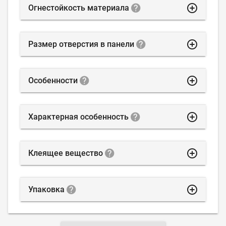
highlight_off
Огнестойкость материала
highlight_off
Размер отверстия в панели
highlight_off
Особенности
highlight_off
Характерная особенность
highlight_off
Клеящее вещество
highlight_off
Упаковка