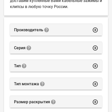
доставим купленные Вами кабельные зажимы и
клипсы в любую точку России.
highlight_off
Производитель
highlight_off
Серия
highlight_off
Тип
highlight_off
Тип монтажа
highlight_off
Размер раскрытия