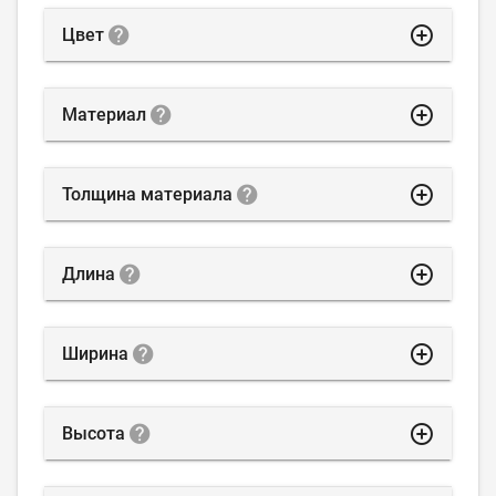
highlight_off
Цвет
highlight_off
Материал
highlight_off
Толщина материала
highlight_off
Длина
highlight_off
Ширина
highlight_off
Высота