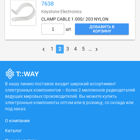
7638
Keystone Electronics
CLAMP CABLE 1.000/.203 NYLON
ДОБАВИТЬ В
шт.
КОРЗИНУ
1
2
3
4
5
…
В нашу линию поставок входит широкий ассортимент
электронных компонентов – более 2 миллионов радиодеталей
ведущих мировых производителей. Вы можете купить
электронные компоненты оптом или в розницу, со склада или
под заказ.
О компании
Каталог